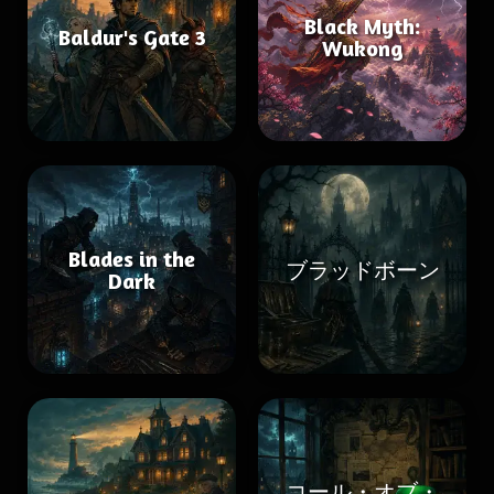
Black Myth:
Baldur's Gate 3
Wukong
Blades in the
ブラッドボーン
Dark
コール・オブ・