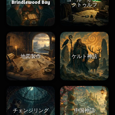
Brindlewood Bay
クトゥルフ
地図製作
ケルト神話
チェンジリング
中国神話