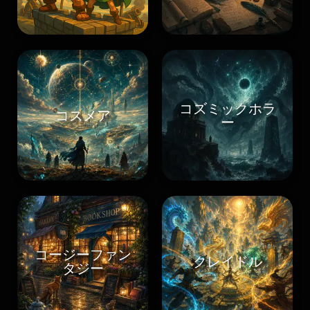
コズミックホラ
コスメア
ー
コージーファン
クレイドル
タジー