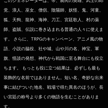
このジェネレーターは、帝、農民の英雄、武士の郎
党、浪人、巫女、僧侶、陰陽師、妖怪、鬼、河童、
狐、天狗、龍神、海神、刀工、宮廷歌人、村の薬
師、盗賊、伝説に巻き込まれる普通の人々に使えま
す。 さらに、TRPGのキャンペーン、アニメ風の物
語、小説の脇役、社や城、山や川の名、神宝、軍
旗、怪談の発想、神代から戦国に至る舞台にも役立
ちます。 もっとも役に立つ結果は、必ずしも最も
装飾的な名前ではありません。短い名、奇妙な出来
事に結びついた地名、戦場で得た異名のほうが、長
い宮廷の称号より多くの物語を生むことがありま
す。