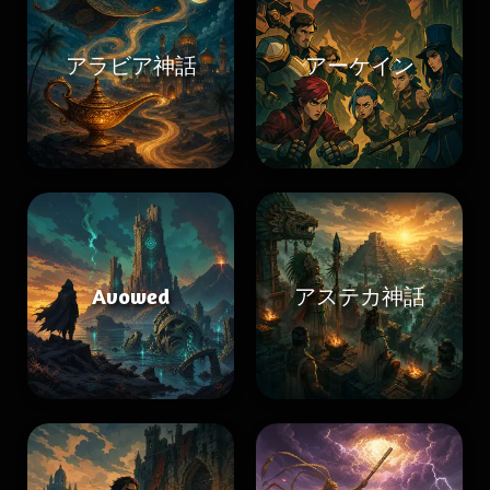
アラビア神話
アーケイン
Avowed
アステカ神話