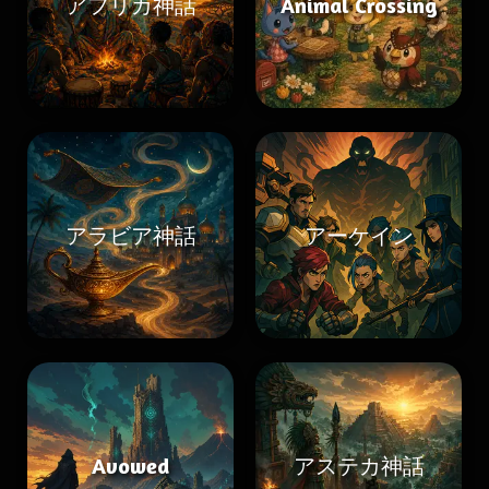
アフリカ神話
Animal Crossing
アラビア神話
アーケイン
Avowed
アステカ神話