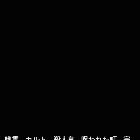
幽霊、カルト、殺人鬼、呪われた町、宇