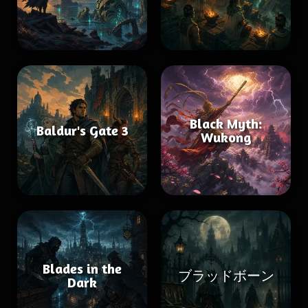
Black Myth:
Baldur's Gate 3
Wukong
Blades in the
ブラッドボーン
Dark