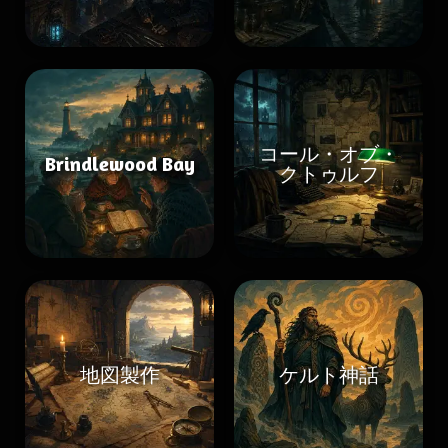
コール・オブ・
Brindlewood Bay
クトゥルフ
地図製作
ケルト神話