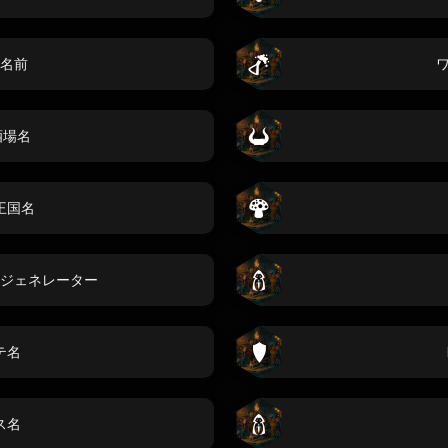
名前
酒場名
 王国名
ジェネレーター
テ名
ス名