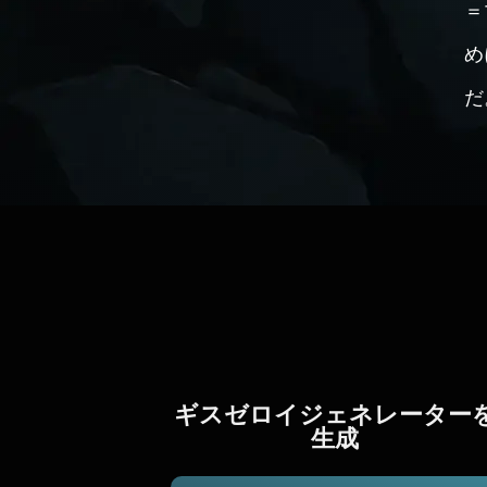
＝
め
だ
ギスゼロイジェネレーター
生成