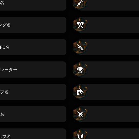
名
ング名
PC名
レーター
フ名
名
ルフ名