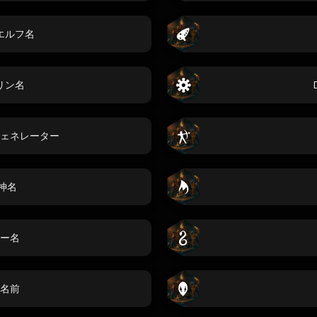
エルフ名
リン名
ェネレーター
神名
ー名
名前