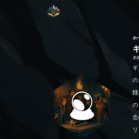
ホ
更新日
ギ
の
饉
の
念
リ