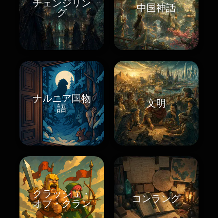
チェンジリン
中国神話
グ
ナルニア国物
文明
語
クラッシュ・
コンラング
オブ・クラン