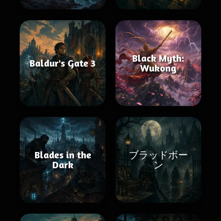
Black Myth:
Baldur's Gate 3
Wukong
Blades in the
ブラッドボー
Dark
ン