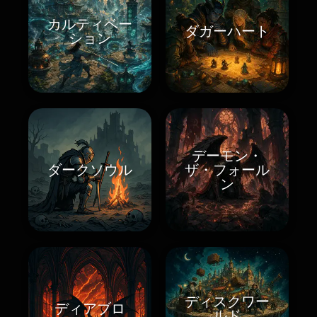
カルティベー
ダガーハート
ション
デーモン・
ダークソウル
ザ・フォール
ン
ディスクワー
ディアブロ
ルド