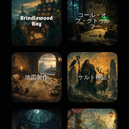
コール・オ
Brindlewood
ブ・クトゥル
Bay
フ
地図製作
ケルト神話