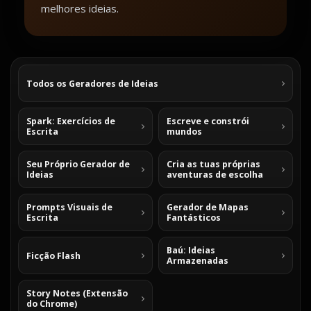
melhores ideias.
Todos os Geradores de Ideias
Spark: Exercícios de
Escreve e constrói
Escrita
mundos
Seu Próprio Gerador de
Cria as tuas próprias
Ideias
aventuras de escolha
Prompts Visuais de
Gerador de Mapas
Escrita
Fantásticos
Baú: Ideias
Ficção Flash
Armazenadas
Story Notes (Extensão
do Chrome)