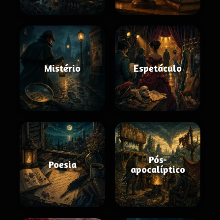
Mistério
Espetáculo
Pós-
Poesia
apocalíptico