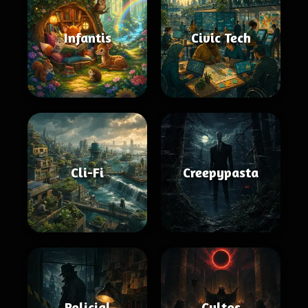
Infantis
Civic Tech
Cli-Fi
Creepypasta
Policial
Cultos