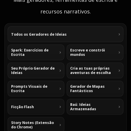
recursos narrativos.
Todos os Geradores de Ideias
Spark: Exercícios de
Escreve e constrói
Escrita
mundos
Seu Próprio Gerador de
Cria as tuas próprias
Ideias
aventuras de escolha
Prompts Visuais de
Gerador de Mapas
Escrita
Fantásticos
Baú: Ideias
Ficção Flash
Armazenadas
Story Notes (Extensão
do Chrome)