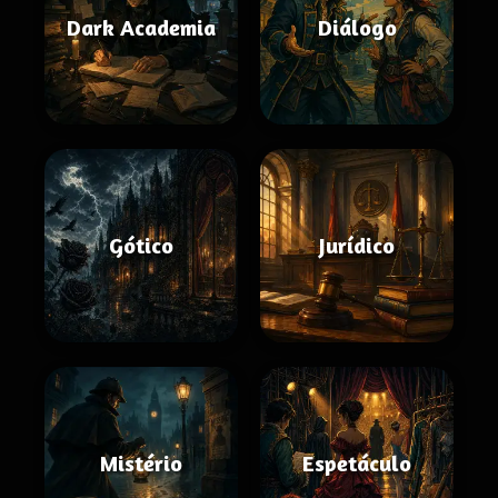
Dark Academia
Diálogo
Gótico
Jurídico
Mistério
Espetáculo