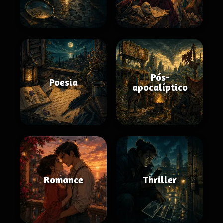
Pós-
Poesia
apocalíptico
Romance
Thriller