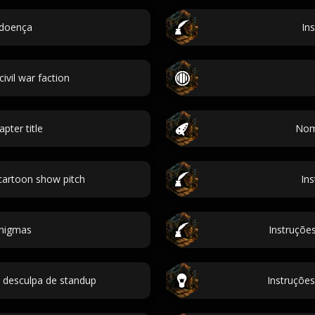
doença
In
vil war faction
pter title
Nome
cartoon show pitch
Ins
enigmas
Instruçõe
 desculpa de standup
Instruçõe