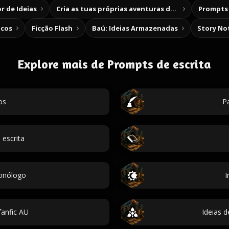
r de Ideias
Cria as tuas próprias aventuras de escolha
Prompts 
icos
Ficção Flash
Baú: Ideias Armazenadas
Story No
Explore mais de Prompts de escrita
os
Pa
escrita
monólogo
I
anfic AU
Ideias d