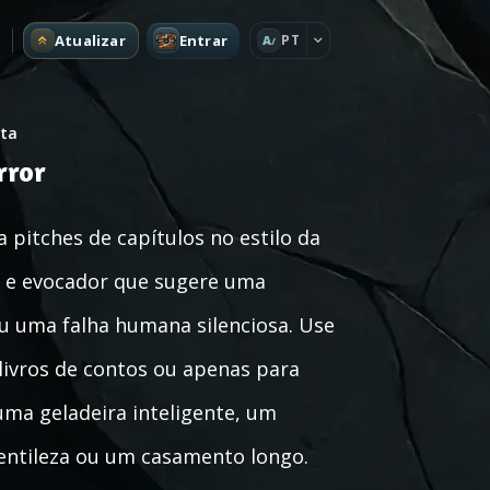
Atualizar
Entrar
PT
A
ita
rror
 pitches de capítulos no estilo da
o e evocador que sugere uma
 ou uma falha humana silenciosa. Use
, livros de contos ou apenas para
a geladeira inteligente, um
entileza ou um casamento longo.