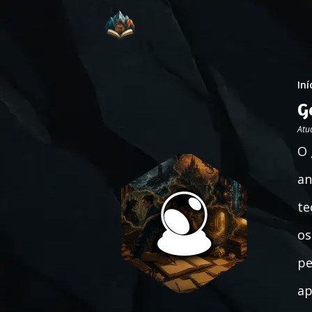
Iní
G
Atu
O 
an
te
os
pe
ap