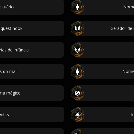
bituário
Nomes
 quest hook
Gerador de i
as de infância
s do mal
Nomes
ema mágico
ntity
I