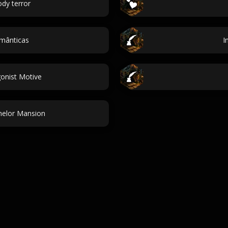
ody terror
omânticas
I
onist Motive
helor Mansion