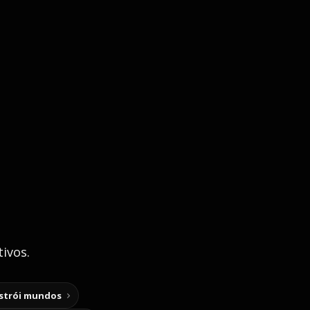
ivos.
nstrói mundos