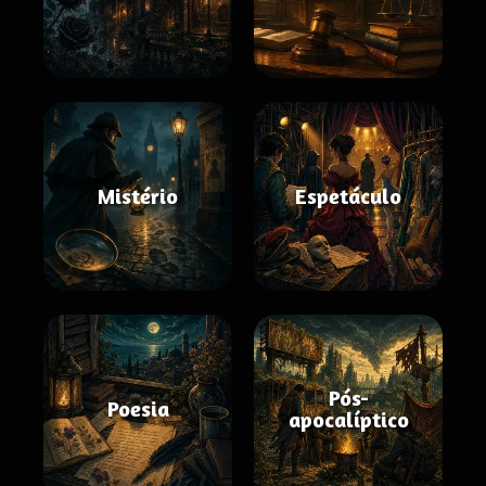
Mistério
Espetáculo
Pós-
Poesia
apocalíptico