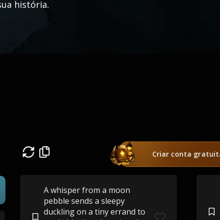
sua história.
Criar conta gratui
A whisper from a moon
pebble sends a sleepy
duckling on a tiny errand to