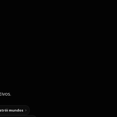
ivos.
nstrói mundos