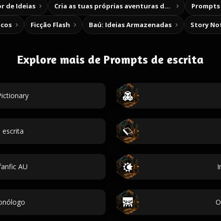
r de Ideias
Cria as tuas próprias aventuras de escolha
Prompts 
icos
Ficção Flash
Baú: Ideias Armazenadas
Story No
Explore mais de Prompts de escrita
ictionary
escrita
anfic AU
I
monólogo
O