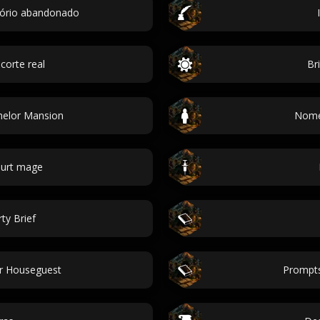
tório abandonado
corte real
Br
helor Mansion
Nomes
ourt mage
ty Brief
er Houseguest
Prompts