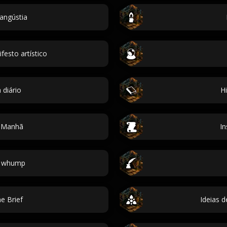
angústia
festo artístico
 diário
H
e Manhã
In
e whump
e Brief
Ideias d