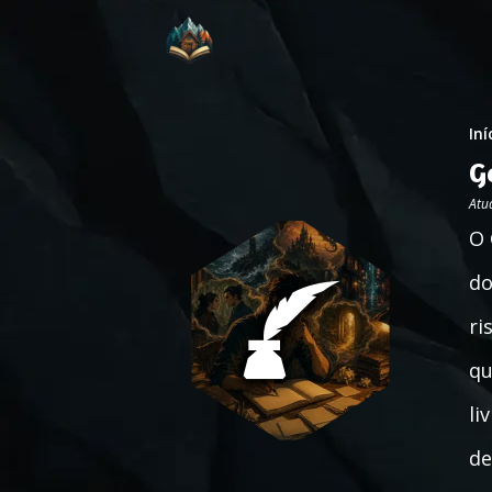
Iní
G
Atu
O 
do
ri
qu
li
de