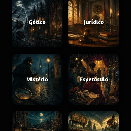
Gótico
Jurídico
Mistério
Espetáculo