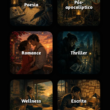
Pós-
Poesia
apocalíptico
Romance
Thriller
Wellness
Escrita