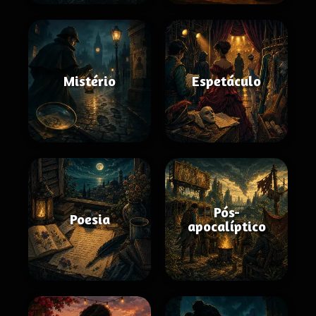
Mistério
Espetáculo
Pós-
Poesia
apocalíptico