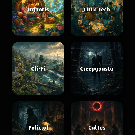
Infantis
Civic Tech
Cli-Fi
Creepypasta
Policial
Cultos