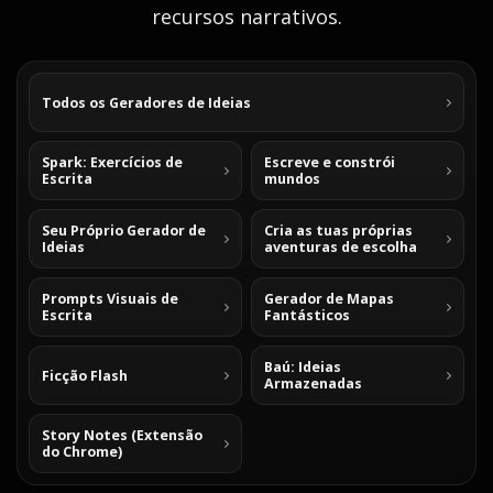
recursos narrativos.
Todos os Geradores de Ideias
Spark: Exercícios de
Escreve e constrói
Escrita
mundos
Seu Próprio Gerador de
Cria as tuas próprias
Ideias
aventuras de escolha
Prompts Visuais de
Gerador de Mapas
Escrita
Fantásticos
Baú: Ideias
Ficção Flash
Armazenadas
Story Notes (Extensão
do Chrome)