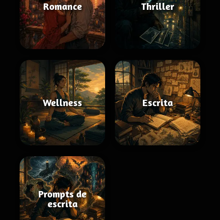
Romance
Thriller
Wellness
Escrita
Prompts de
escrita