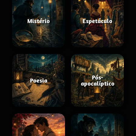
Mistério
Espetáculo
Pós-
Poesia
apocalíptico