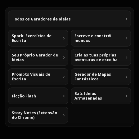
Todos os Geradores de Ideias
Spark: Exercícios de
Escreve e constrói
Escrita
mundos
Seu Próprio Gerador de
Cria as tuas próprias
Ideias
aventuras de escolha
Prompts Visuais de
Gerador de Mapas
Escrita
Fantásticos
Baú: Ideias
Ficção Flash
Armazenadas
Story Notes (Extensão
do Chrome)