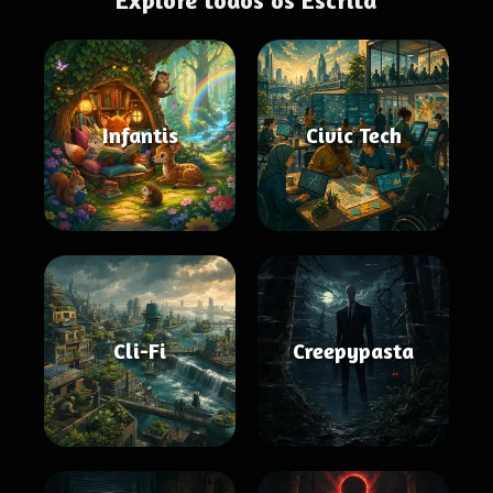
Explore todos os Escrita
Infantis
Civic Tech
Cli-Fi
Creepypasta