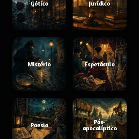
Gótico
Jurídico
Mistério
Espetáculo
Pós-
Poesia
apocalíptico