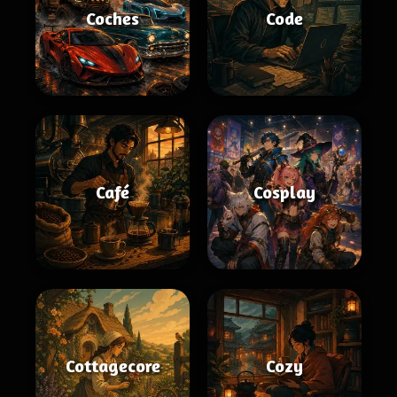
Coches
Code
Café
Cosplay
Cottagecore
Cozy