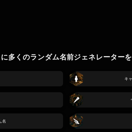
らに多くのランダム名前ジェネレーターを
キ
ん名