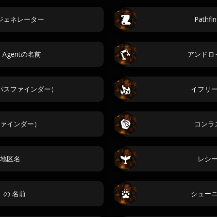
ジェネレーター
Path
um Agentの名前
アンドロ
パスファインダー）
イフリ
ァインダー）
コンラ
地区名
レシ
 の 名前
シュー