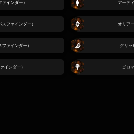
ファインダー）
アーテ
パスファインダー）
オリア
スファインダー）
グリッ
ァインダー）
ゴロ