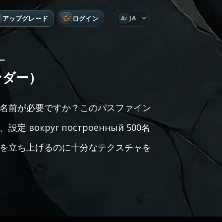
アップグレード
ログイン
JA
A
ー
ンダー）
名前が必要ですか？このパスファイン
округ построенный 500名
を立ち上げるのに十分なテクスチャを