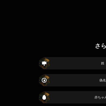
さ
姓
偽名
赤ちゃ