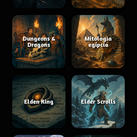
Dungeons &
Mitologia
Dragons
egípcia
Elden Ring
Elder Scrolls