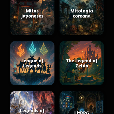
Mitos
Mitologia
japoneses
coreana
League of
The Legend of
Legends
Zelda
Legends of
LitRPG