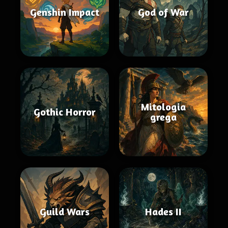
Genshin Impact
God of War
Mitologia
Gothic Horror
grega
Guild Wars
Hades II