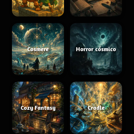
Cosmere
Horror cósmico
Cozy Fantasy
Cradle