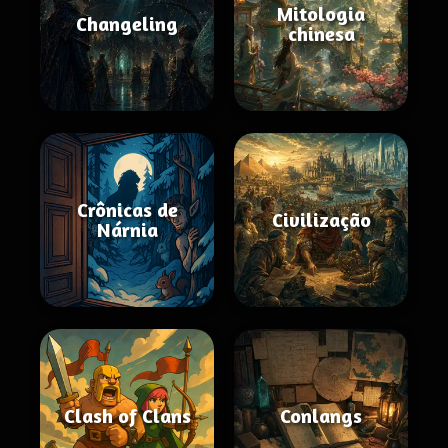
Mitologia
Changeling
chinesa
Crônicas de
Civilização
Nárnia
Clash of Clans
Conlangs