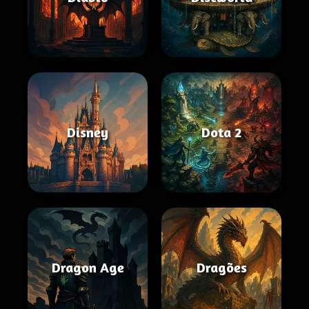
Disney
Dota 2
Dragon Age
Dragões