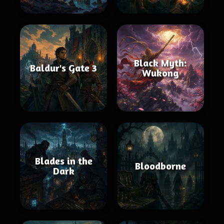
Black Myth:
Baldur's Gate 3
Wukong
Blades in the
Bloodborne
Dark