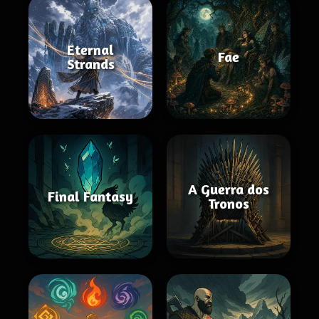
Eternal
Fae
Strands
A Guerra dos
Final Fantasy
Tronos