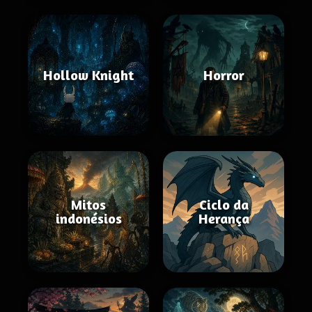
Hollow Knight
Horror
Mitos
Ciclo da
indonésios
Herança