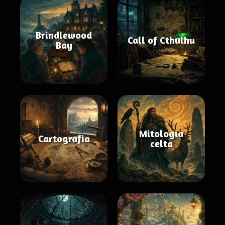
Brindlewood
Call of Cthulhu
Bay
Mitologia
Cartografia
celta