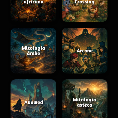
africana
Crossing
Mitologia
Arcane
árabe
Mitologia
Avowed
asteca