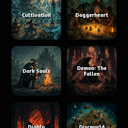
Cultivation
Daggerheart
Demon: The
Dark Souls
Fallen
Diablo
Discworld