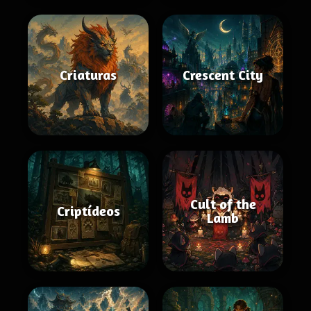
Criaturas
Crescent City
Cult of the
Criptídeos
Lamb