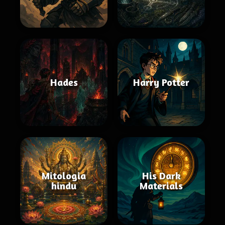
Hades
Harry Potter
Mitologia
His Dark
hindu
Materials