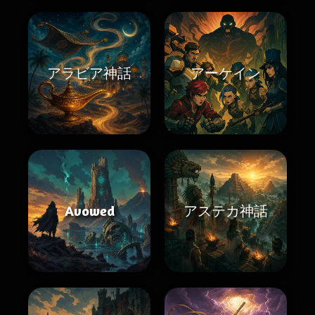
アラビア神話
アーケイン
Avowed
アステカ神話