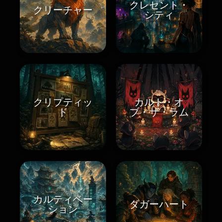
クレセント・
クリーチャー
シティ
クリプティッ
カルト・オ
ド
ブ・ザ・ラム
カルティベー
ダガーハート
ション