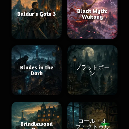
Black Myth:
Baldur's Gate 3
Wukong
Blades in the
ブラッドボー
Dark
ン
コール・オ
Brindlewood
ブ・クトゥル