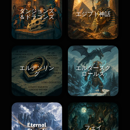
ダンジョンズ
エジプト神話
＆ドラゴンズ
エルデンリン
エルダースク
グ
ロールズ
Eternal
フェイ