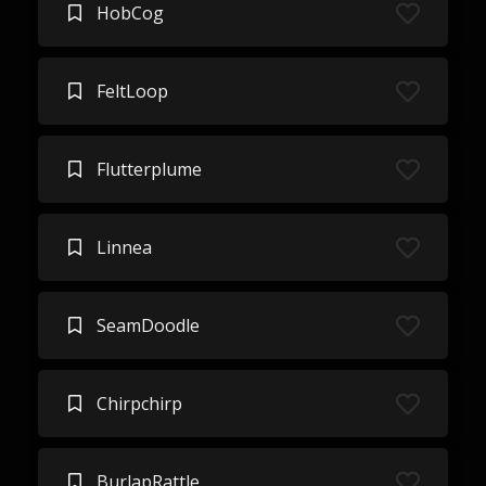
HobCog
FeltLoop
Flutterplume
Linnea
SeamDoodle
Chirpchirp
BurlapRattle