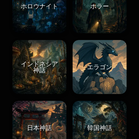
ホロウナイト
ホラー
インドネシア
エラゴン
神話
日本神話
韓国神話