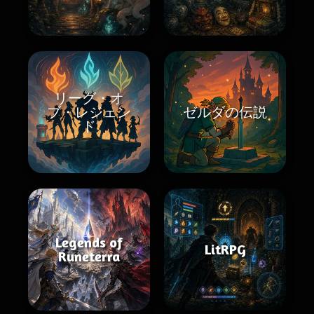
リーグ・オ
ブ・レジェン
ゼルダの伝説
ド
Legends of
LitRPG
Runeterra