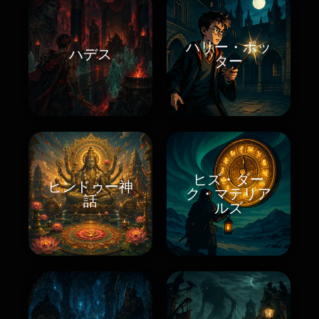
ハリー・ポッ
ハデス
ター
ヒズ・ダー
ヒンドゥー神
ク・マテリア
話
ルズ