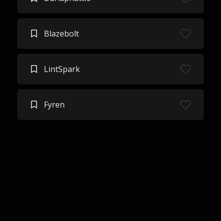
Blazebolt
LintSpark
Fyren