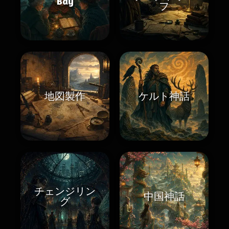
Bay
フ
地図製作
ケルト神話
チェンジリン
中国神話
グ