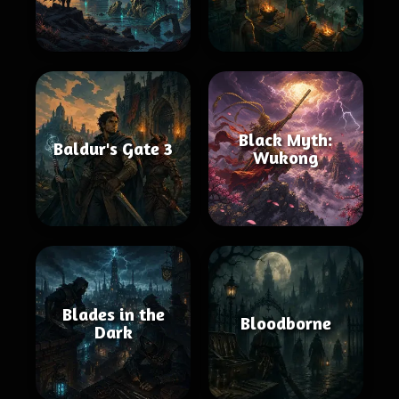
Black Myth:
Baldur's Gate 3
Wukong
Blades in the
Bloodborne
Dark