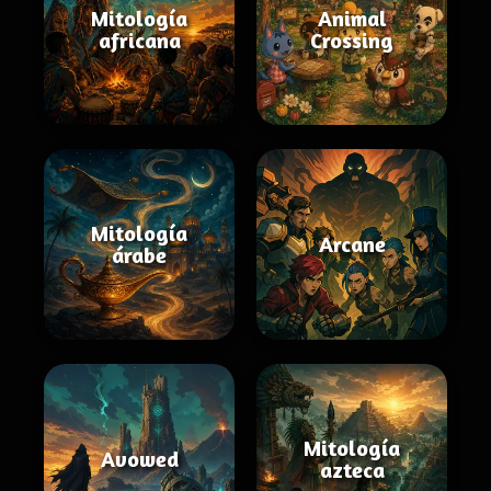
Mitología
Animal
africana
Crossing
Mitología
Arcane
árabe
Mitología
Avowed
azteca