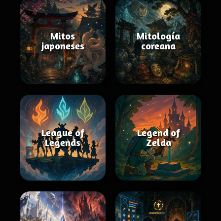
Mitos
Mitología
japoneses
coreana
League of
Legend of
Legends
Zelda