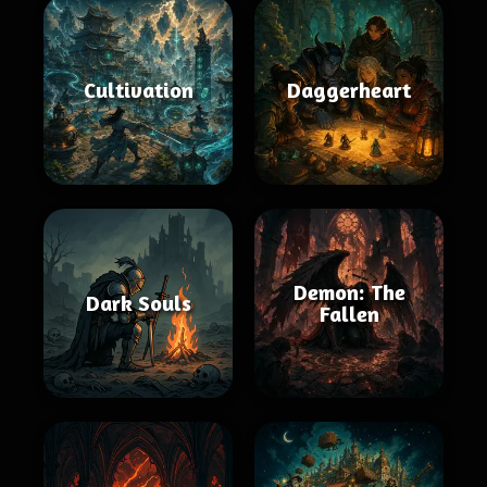
Cultivation
Daggerheart
Demon: The
Dark Souls
Fallen