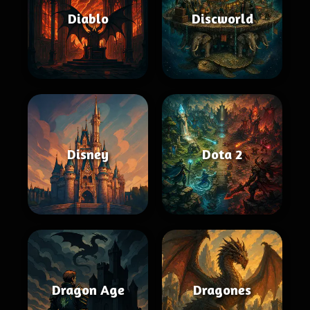
Diablo
Discworld
Disney
Dota 2
Dragon Age
Dragones