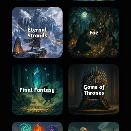
Eternal
Fae
Strands
Game of
Final Fantasy
Thrones