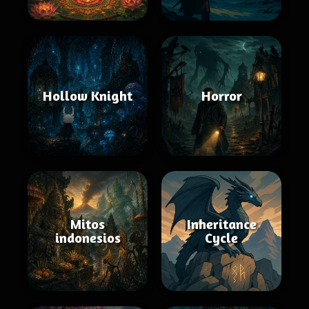
Hollow Knight
Horror
Mitos
Inheritance
indonesios
Cycle