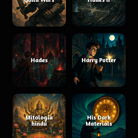
Hades
Harry Potter
Mitología
His Dark
hindú
Materials