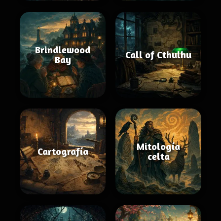
Brindlewood
Call of Cthulhu
Bay
Mitología
Cartografía
celta