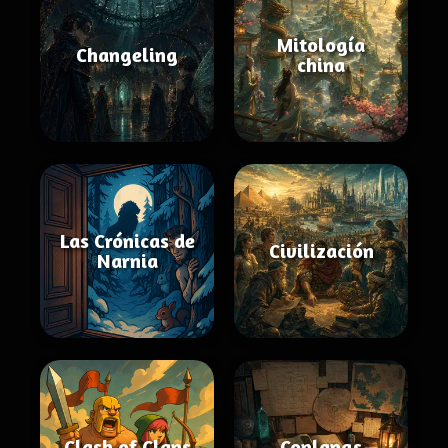
Mitología
Changeling
china
Las Crónicas de
Civilización
Narnia
Clash of Clans
Conlangs