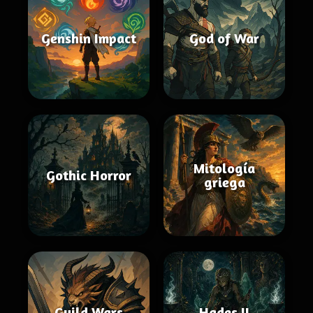
Genshin Impact
God of War
Mitología
Gothic Horror
griega
Guild Wars
Hades II