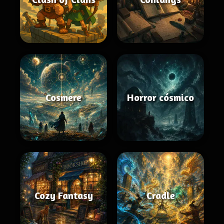
Cosmere
Horror cósmico
Cozy Fantasy
Cradle