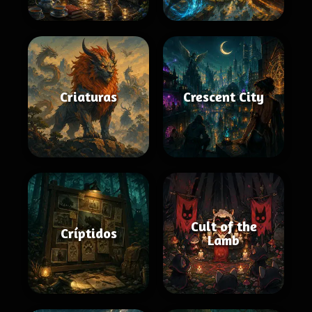
Criaturas
Crescent City
Cult of the
Críptidos
Lamb