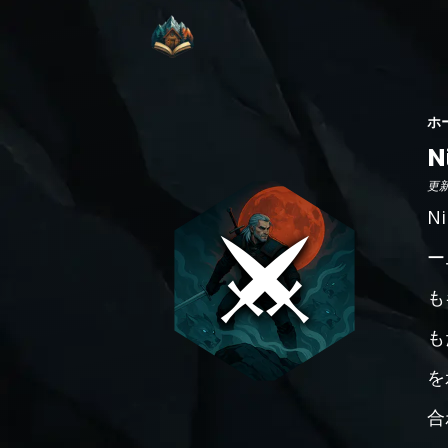
ホ
N
更新日
N
ー
も
も
を
合