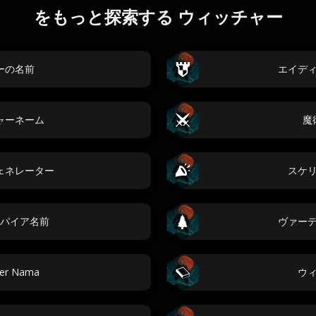
をもっと探索する ウィッチャー
ーの名前
エイデ
ャーネーム
魔
ェネレーター
スケ
パイア名前
ヴァー
her Nama
ウ