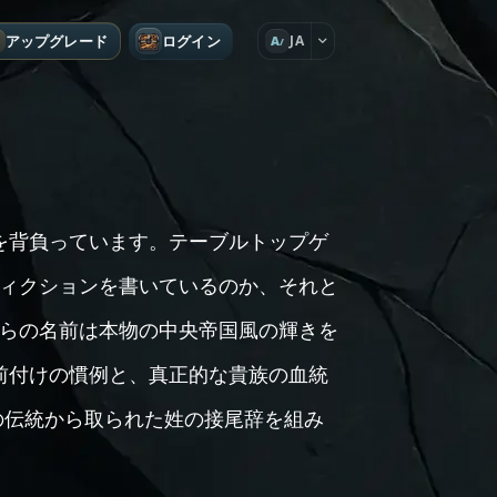
アップグレード
ログイン
JA
A
重みを背負っています。テーブルトップゲ
ィクションを書いているのか、それと
らの名前は本物の中央帝国風の輝きを
な名前付けの慣例と、真正的な貴族の血統
族の伝統から取られた姓の接尾辞を組み