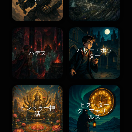
ハリー・ポッ
ハデス
ター
ヒズ・ダー
ヒンドゥー神
ク・マテリア
話
ルズ