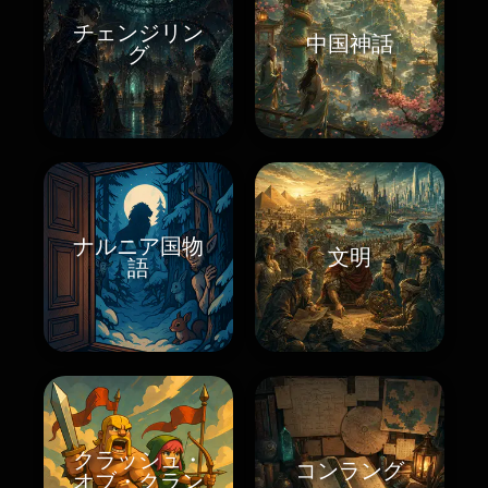
チェンジリン
中国神話
グ
ナルニア国物
文明
語
クラッシュ・
コンラング
オブ・クラン