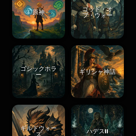
ゴッド・オ
原神
ブ・ウォー
ゴシックホラ
ギリシャ神話
ー
ギルドウォー
ハデスII
ズ