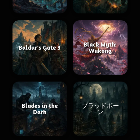
Black Myth:
Baldur's Gate 3
Wukong
Blades in the
ブラッドボー
Dark
ン