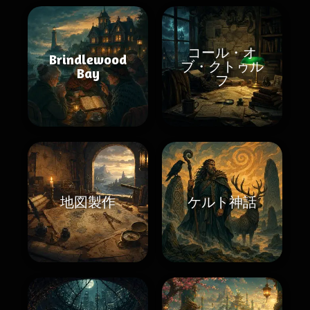
コール・オ
Brindlewood
ブ・クトゥル
Bay
フ
地図製作
ケルト神話