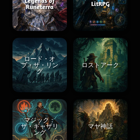
Legends of
LitRPG
Runeterra
ロード・オ
ブ・ザ・リン
ロストアーク
グ
マジック：
ザ・ギャザリ
マヤ神話
ング