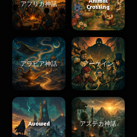
Animal
アフリカ神話
Crossing
アラビア神話
アーケイン
Avowed
アステカ神話