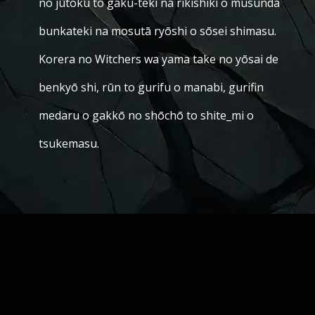
no jūtoku to gaku-teki na rikishiki o musunda
bunkateki na mosutā ryōshi o sōsei shimasu.
Korera no Witchers wa yama take no yōsai de
benkyō shi, rūn to gurifu o manabi, gurifin
medaru o gakkō no shōchō to shite_mi o
tsukemasu.