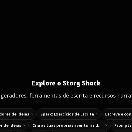
Explore o Story Shack
 geradores, ferramentas de escrita e recursos narrat
ores de Ideias
Spark: Exercícios de Escrita
Escreve e co
r de Ideias
Cria as tuas próprias aventuras de escolha
Prompts 