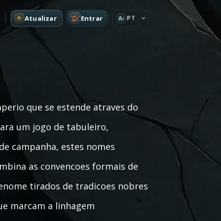
Atualizar
Entrar
PT
A
perio que se estende atraves do
ra um jogo de tabuleiro,
 de campanha, estes nomes
ombina as convencoes formais de
renome tirados de tradicoes nobres
r que marcam a linhagem