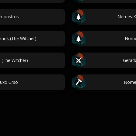
 monstros
Nomes Ka
anos (The Witcher)
Nomes
 (The Witcher)
Gerado
uxo Urso
Nomes