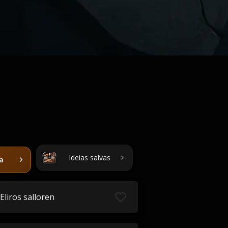
Ideias salvas
ta
Eliros salloren