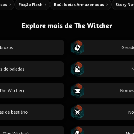
icos
Ficção Flash
Baú: Ideias Armazenadas
Story No
Explore mais de The Witcher
bruxos
Gerad
os de baladas
N
The Witcher)
Nomes 
s de bestiário
Nom
 (The Witcher)
Nom