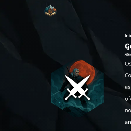
Iní
G
Atu
Os
Co
es
of
no
an