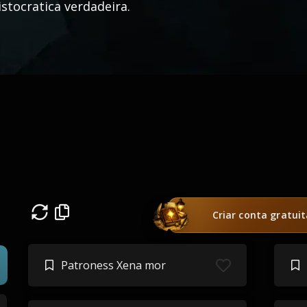
istocratica verdadeira.
Criar conta gratui
Patroness Xena mor