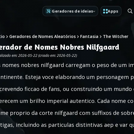
Geradores de ideias
Apps
cio
Geradores de Nomes Aleatórios
Fantasia
The Witcher
erador de Nomes Nobres Nilfgaard
alizado em: 2026-05-22 (criado em: 2026-05-22)
 nomes nobres nilfgaard carregam o peso de um im
ntinente. Esteja voce elaborando um personagem pa
crevendo ficcao de fans, ou construindo um mundo
erecem um brilho imperial autentico. Cada nome c
me proprio da corte nilfgaard com suffixos de sob
tigas, incluindo as particulas distintivas aep e va