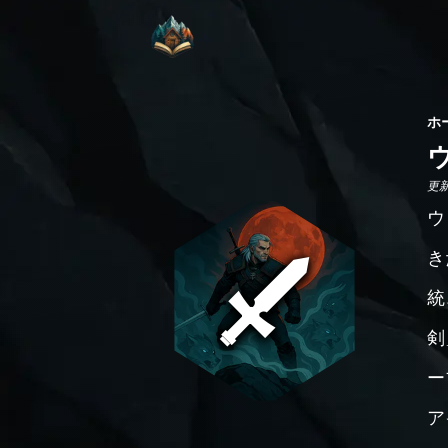
ホ
更新日
ウ
き
統
剣
ー
ア