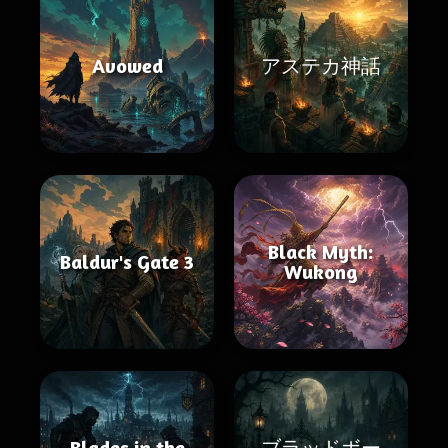
Avowed
アステカ神話
Black Myth:
Baldur's Gate 3
Wukong
Blades in the
ブラッドボー