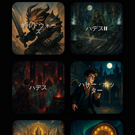
ギルドウォー
ハデスII
ズ
ハリー・ポッ
ハデス
ター