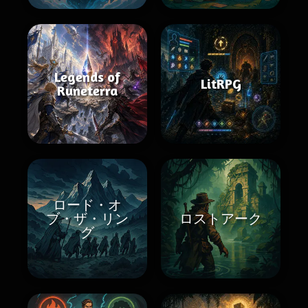
Legends of
LitRPG
Runeterra
ロード・オ
ブ・ザ・リン
ロストアーク
グ