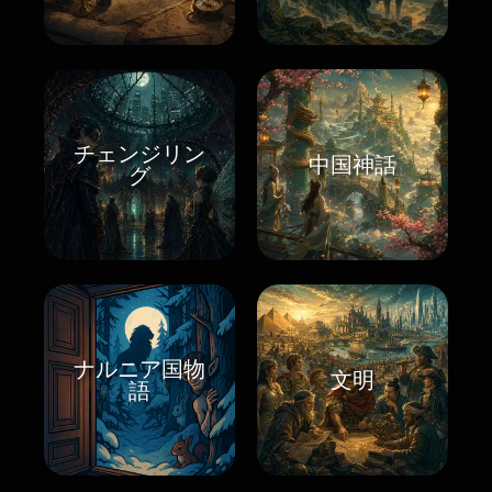
チェンジリン
中国神話
グ
ナルニア国物
文明
語