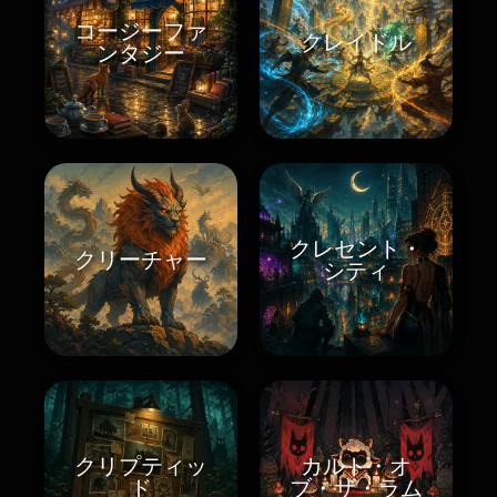
コージーファ
クレイドル
ンタジー
クレセント・
クリーチャー
シティ
クリプティッ
カルト・オ
ド
ブ・ザ・ラム