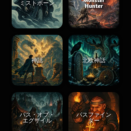
ミストボーン
Hunter
神話
北欧神話
パス・オブ・
パスファイン
エグザイル
ダー