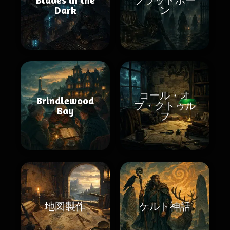
Dark
ン
コール・オ
Brindlewood
ブ・クトゥル
Bay
フ
地図製作
ケルト神話