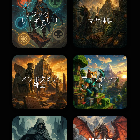
マジック：
ザ・ギャザリ
マヤ神話
ング
メソポタミア
マインクラフ
神話
ト
Monster