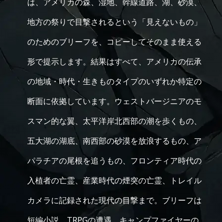
は、アメリカの森、湿地、幹線道路、湖、砂漠、
地方の祭りで目撃されるという「見えないもの」
のためのブリーフを、コピーしてそのまま使える
形で提示します。結果はすべて、アメリカの伝承
の地域・時代・生きものタイプのいずれか特定の
断面に依拠しています。ウェストバージニアのモ
スマン的な翼、太平洋岸北西部の潮を歩くもの、
五大湖の湖底、南西部の砂漠を放浪するもの、ア
パラチアの尾根を追うもの、フロンティア時代の
入植者の亡霊、産業時代の煙突の亡霊、トレイル
カメラに記録された現代の目撃まで。ブリーフは
短編小説、TRPGの遭遇、キャンプファイヤーの