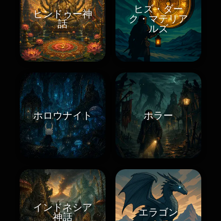
ヒズ・ダー
ヒンドゥー神
ク・マテリア
話
ルズ
ホロウナイト
ホラー
インドネシア
エラゴン
神話