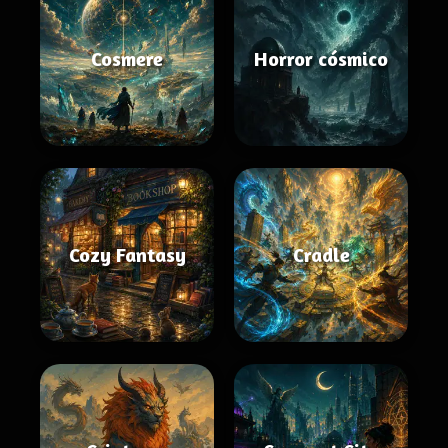
Cosmere
Horror cósmico
Cozy Fantasy
Cradle