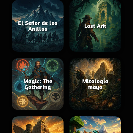
El Señor de los
Lost Ark
Anillos
Magic: The
Mitología
Gathering
maya