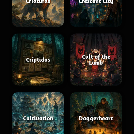
Criaturas
Crescent City
Cult of the
Críptidos
Lamb
Cultivation
Daggerheart