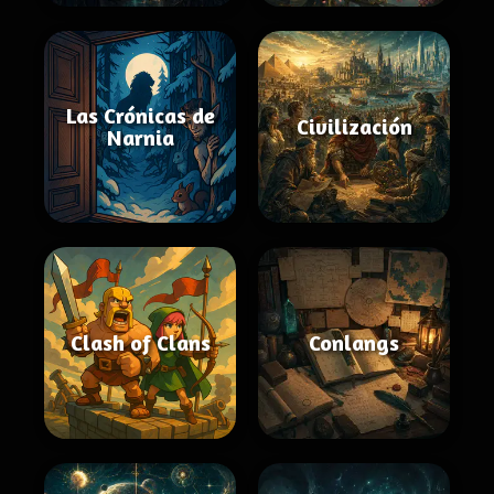
Las Crónicas de
Civilización
Narnia
Clash of Clans
Conlangs