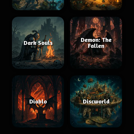
Demon: The
Dark Souls
Fallen
Diablo
Discworld