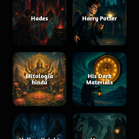
Hades
Harry Potter
Mitología
His Dark
hindú
Materials