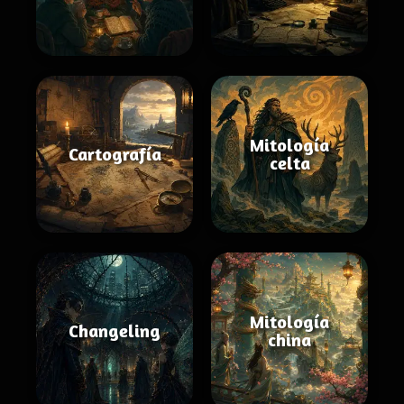
Mitología
Cartografía
celta
Mitología
Changeling
china