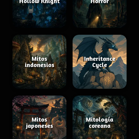
Hollow Knight
Horror
Mitos
Inheritance
indonesios
Cycle
Mitos
Mitología
japoneses
coreana