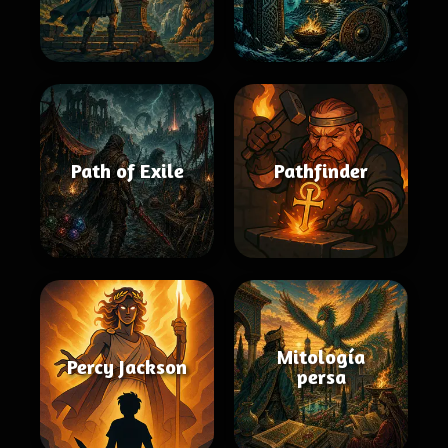
Path of Exile
Pathfinder
Mitología
Percy Jackson
persa