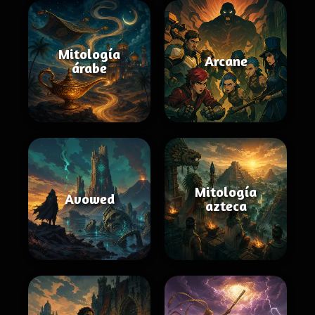
Mitología
Arcane
árabe
Mitología
Avowed
azteca