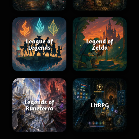
League of
Legend of
Legends
Zelda
Legends of
LitRPG
Runeterra