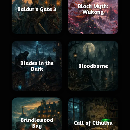
Black Myth:
Baldur's Gate 3
Wukong
Blades in the
Bloodborne
Dark
Brindlewood
Call of Cthulhu
Bay