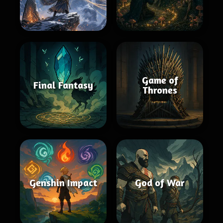
Game of
Final Fantasy
Thrones
Genshin Impact
God of War