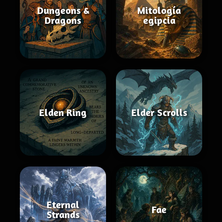
Dungeons &
Mitología
Dragons
egipcia
Elden Ring
Elder Scrolls
Eternal
Fae
Strands