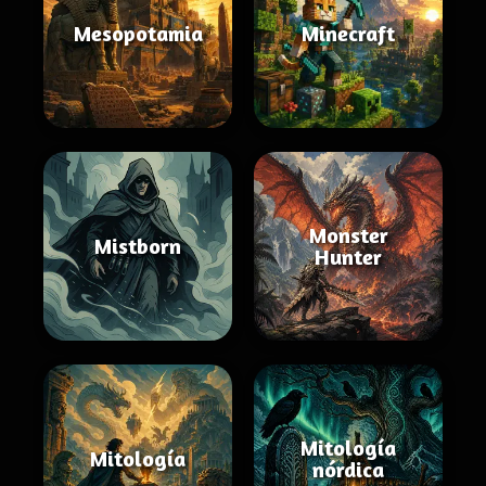
Mesopotamia
Minecraft
Monster
Mistborn
Hunter
Mitología
Mitología
nórdica