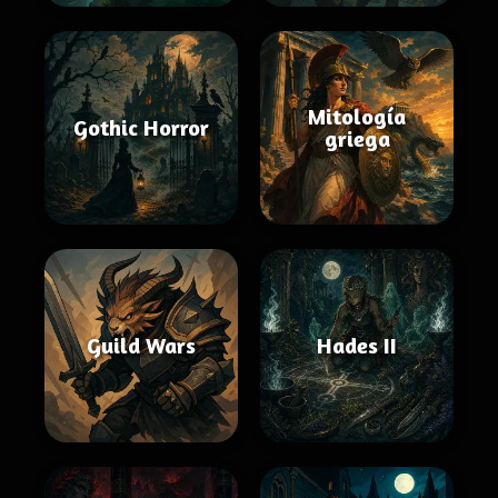
Mitología
Gothic Horror
griega
Guild Wars
Hades II