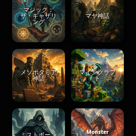
マジック：
ザ・ギャザリ
マヤ神話
ング
メソポタミア
マインクラフ
神話
ト
Monster
ミストボーン