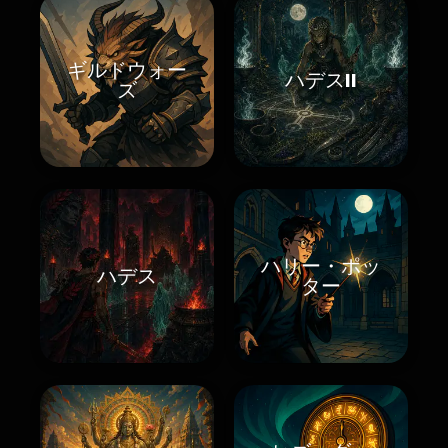
ギルドウォー
ハデスII
ズ
ハリー・ポッ
ハデス
ター