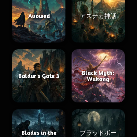
Avowed
アステカ神話
Black Myth:
Baldur's Gate 3
Wukong
Blades in the
ブラッドボー