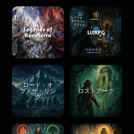
Legends of
LitRPG
Runeterra
ロード・オ
ブ・ザ・リン
ロストアーク
グ