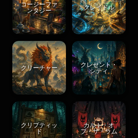
コージーファ
クレイドル
ンタジー
クレセント・
クリーチャー
シティ
クリプティッ
カルト・オ
ド
ブ・ザ・ラム