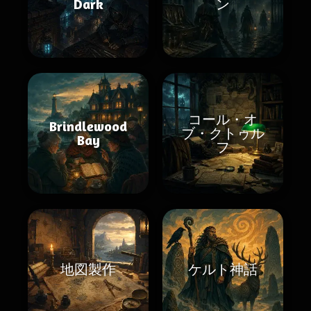
Dark
ン
コール・オ
Brindlewood
ブ・クトゥル
Bay
フ
地図製作
ケルト神話