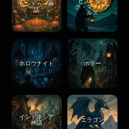
ヒズ・ダー
ヒンドゥー神
ク・マテリア
話
ルズ
ホロウナイト
ホラー
インドネシア
エラゴン
神話