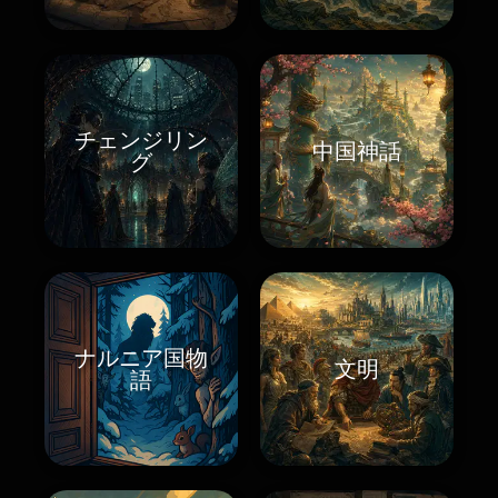
チェンジリン
中国神話
グ
ナルニア国物
文明
語