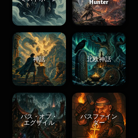
Hunter
神話
北欧神話
パス・オブ・
パスファイン
エグザイル
ダー