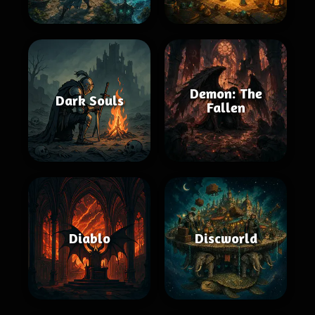
Demon: The
Dark Souls
Fallen
Diablo
Discworld