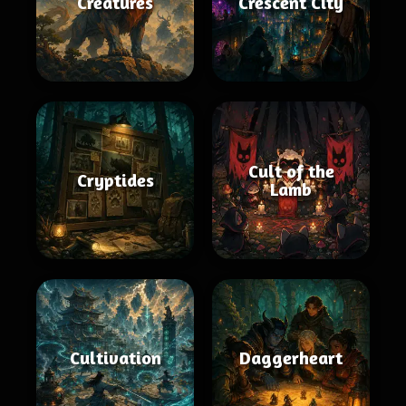
Créatures
Crescent City
Cult of the
Cryptides
Lamb
Cultivation
Daggerheart