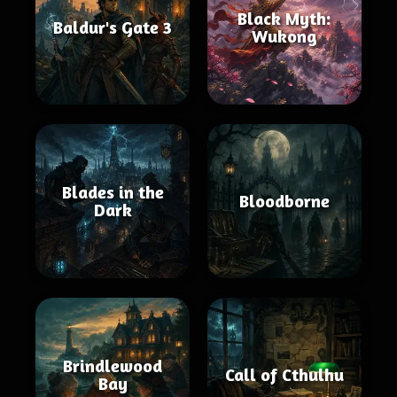
Black Myth:
Baldur's Gate 3
Wukong
Blades in the
Bloodborne
Dark
Brindlewood
Call of Cthulhu
Bay