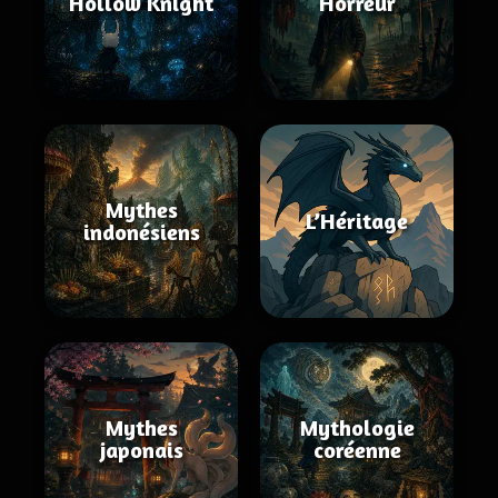
Hollow Knight
Horreur
Mythes
L’Héritage
indonésiens
Mythes
Mythologie
japonais
coréenne