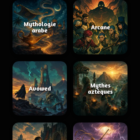
Mythologie
Arcane
arabe
Mythes
Avowed
aztèques