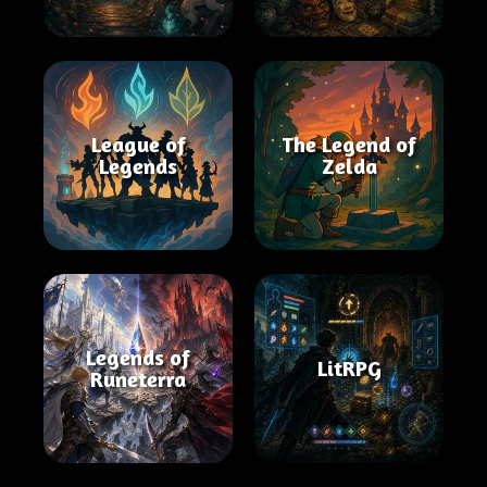
League of
The Legend of
Legends
Zelda
Legends of
LitRPG
Runeterra