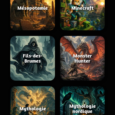
Mésopotamie
Minecraft
Fils-des-
Monster
Brumes
Hunter
Mythologie
Mythologie
nordique