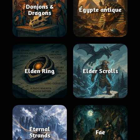
Donjons &
Égypte antique
Dragons
Elden Ring
Elder Scrolls
Eternal
Fae
Strands