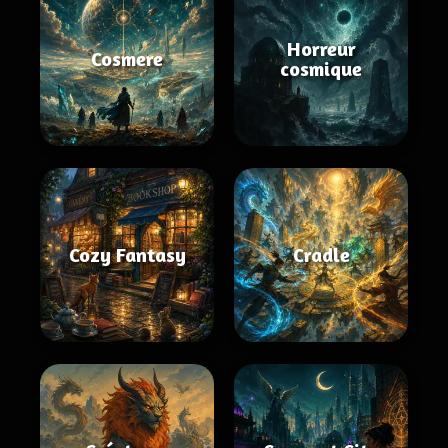
Horreur
Cosmere
cosmique
Cozy Fantasy
Cradle