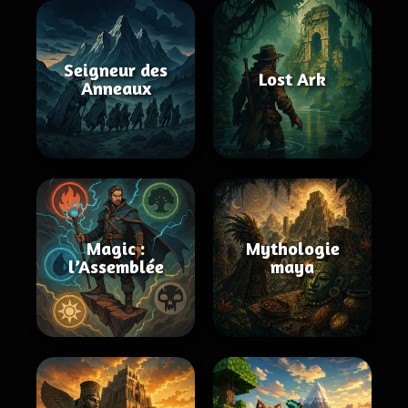
Seigneur des
Lost Ark
Anneaux
Magic :
Mythologie
l’Assemblée
maya