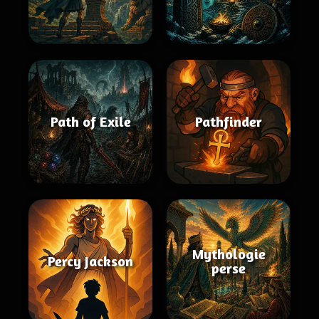
Path of Exile
Pathfinder
Mythologie
Percy Jackson
perse