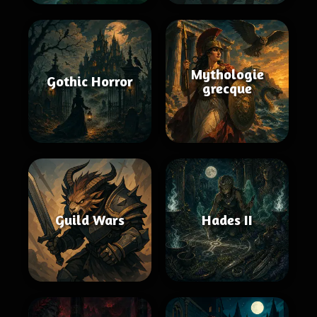
Mythologie
Gothic Horror
grecque
Guild Wars
Hades II