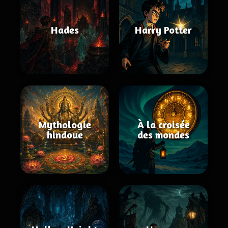
Hades
Harry Potter
Mythologie
À la croisée
hindoue
des mondes