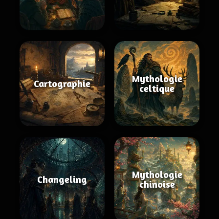
Mythologie
Cartographie
celtique
Mythologie
Changeling
chinoise