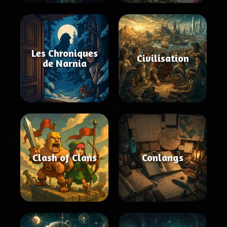
Les Chroniques
Civilisation
de Narnia
Clash of Clans
Conlangs