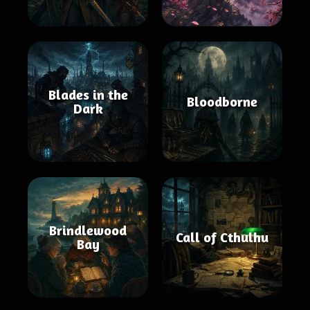
Blades in the
Bloodborne
Dark
Brindlewood
Call of Cthulhu
Bay