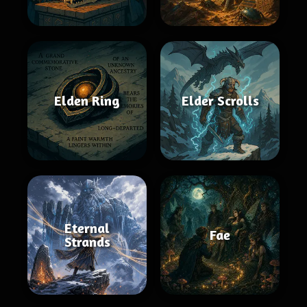
Elden Ring
Elder Scrolls
Eternal
Fae
Strands