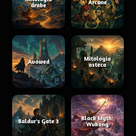
Arcane
árabe
Mitologia
Avowed
asteca
Black Myth:
Baldur's Gate 3
Wukong