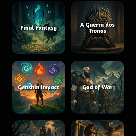
A Guerra dos
Final Fantasy
Tronos
Genshin Impact
God of War