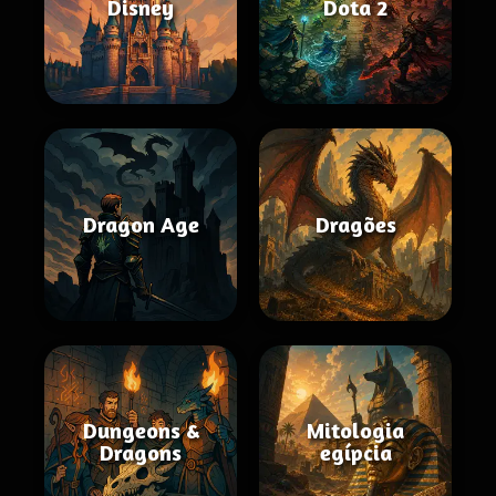
Disney
Dota 2
Dragon Age
Dragões
Dungeons &
Mitologia
Dragons
egípcia