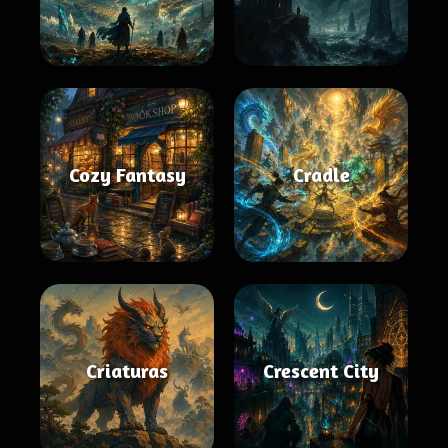
Cozy Fantasy
Cradle
Criaturas
Crescent City