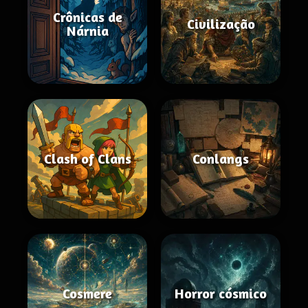
Crônicas de
Civilização
Nárnia
Clash of Clans
Conlangs
Cosmere
Horror cósmico