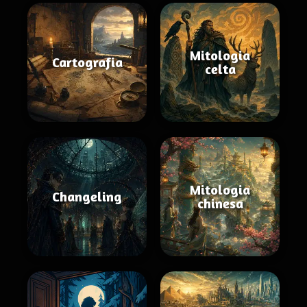
Mitologia
Cartografia
celta
Mitologia
Changeling
chinesa