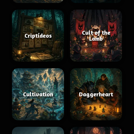
Cult of the
Criptídeos
Lamb
Cultivation
Daggerheart