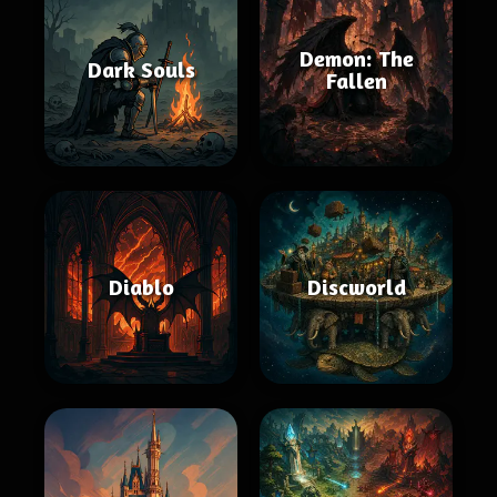
Demon: The
Dark Souls
Fallen
Diablo
Discworld