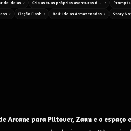
r de Ideias
Cria as tuas próprias aventuras de escolha
Prompts 
icos
Ficção Flash
Baú: Ideias Armazenadas
Story No
e Arcane para Piltover, Zaun e o espaço 