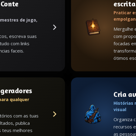
 Conte
escrita
Praticar e
empolgan
 mestres de jogo,
Mergulhe e
cos, escreva suas
com propos
 tudo com links
focadas em
cias faceis.
transform
ótimos esc
s geradores
Cria a
para qualquer
Histórias
visual
tórios com as tuas
Organiza c
ltados, publica
recursos e 
s teus melhores
as pessoa