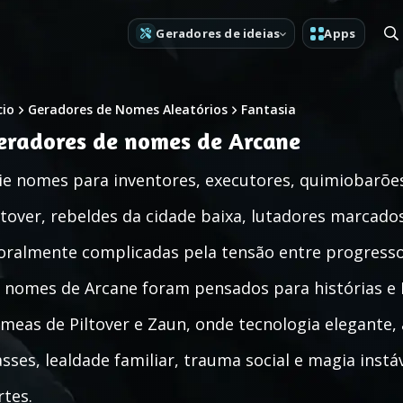
Geradores de ideias
Apps
cio
Geradores de Nomes Aleatórios
Fantasia
eradores de nomes de Arcane
ie nomes para inventores, executores, quimiobarões
ltover, rebeldes da cidade baixa, lutadores marcado
ralmente complicadas pela tensão entre progresso 
 nomes de Arcane foram pensados para histórias e 
meas de Piltover e Zaun, onde tecnologia elegante, 
asses, lealdade familiar, trauma social e magia ins
rtes.