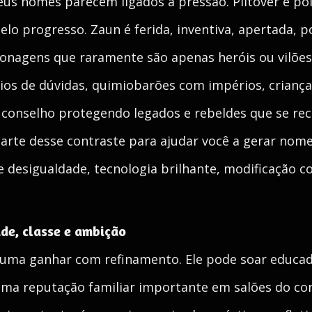
us nomes parecem ligados à pressão. Piltover é pol
pelo progresso. Zaun é ferida, inventiva, apertada, 
rsonagens que raramente são apenas heróis ou vilõe
ios de dúvidas, quimiobarões com impérios, criança
do conselho protegendo legados e rebeldes que se r
a parte desse contraste para ajudar você a gerar no
desigualdade, tecnologia brilhante, modificação cor
de, classe e ambição
uma ganhar com refinamento. Ele pode soar educad
 uma reputação familiar importante em salões do co