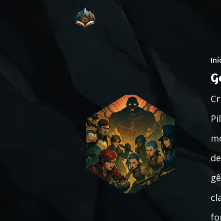
Iní
G
Cr
Pi
mo
de
gê
cl
fo