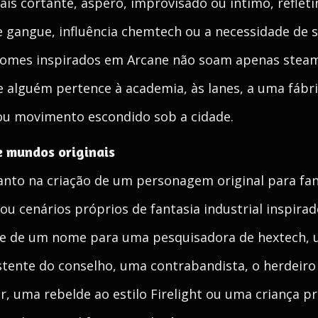
s cortante, áspero, improvisado ou íntimo, refleti
 de gangue, influência chemtech ou a necessidade de
nomes inspirados em Arcane não soam apenas stea
 alguém pertence à academia, às lanes, a uma fábric
 ou movimento escondido sob a cidade.
e mundos originais
anto na criação de um personagem original para fan
 cenários próprios de fantasia industrial inspira
ise de um nome para uma pesquisadora de hextech,
stente do conselho, uma contrabandista, o herdeir
uma rebelde ao estilo Firelight ou uma criança pr