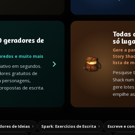
Todas 
 geradores de
só lug
Gere a par
nredos e muito mais
Story Shac
lista de 
riativo em segundos.
Pesquise 
ores gratuitos de
Shack num 
a personagens,
gere lotes 
propostas de escrita.
empilhe as
ores de Ideias
Spark: Exercícios de Escrita
Escreve e co