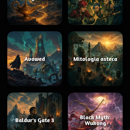
Avowed
Mitologia asteca
Black Myth:
Baldur's Gate 3
Wukong