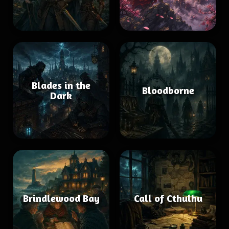
Blades in the
Bloodborne
Dark
Brindlewood Bay
Call of Cthulhu