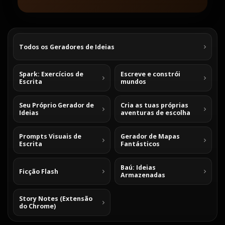
Todos os Geradores de Ideias
Spark: Exercícios de
Escreve e constrói
Escrita
mundos
Seu Próprio Gerador de
Cria as tuas próprias
Ideias
aventuras de escolha
Prompts Visuais de
Gerador de Mapas
Escrita
Fantásticos
Baú: Ideias
Ficção Flash
Armazenadas
Story Notes (Extensão
do Chrome)