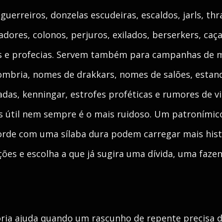
uerreiros, donzelas escudeiras, escaldos, jarls, thral
dores, colonos, perjuros, exilados, berserkers, ca
as e profecias. Servem também para campanhas de 
sombria, nomes de drakkars, nomes de salões, estanda
adas, kenningar, estrofes proféticas e rumores de v
s útil nem sempre é o mais ruidoso. Um patronímic
orde com uma sílaba dura podem carregar mais hist
ções e escolha a que já sugira uma dívida, uma faze
goria ajuda quando um rascunho de repente precisa 