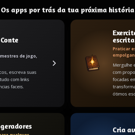
Os apps por trás da tua próxima história
Exercit
 Conte
escrita
Praticar e
empolgan
 mestres de jogo,
Mergulhe e
cos, escreva suas
com propos
 tudo com links
focadas em
cias faceis.
transform
ótimos esc
s geradores
Cria a
para qualquer