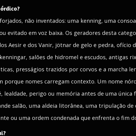
órdico?
orjados, não inventados: uma kenning, uma consoa
ou evitado em voz baixa. Os geradores desta categ
s Aesir e dos Vanir, jötnar de gelo e pedra, ofício 
, kenningar, salões de hidromel e escudos, antigas rix
ticas, presságios trazidos por corvos e a marcha l
m porque nomes carregam contexto. Um nome nórdi
 fé, lealdade, perigo ou memória antes de uma única
nde salão, uma aldeia litorânea, uma tripulação de
ante ou uma ordem condenada que enfrenta o fim 
ui?