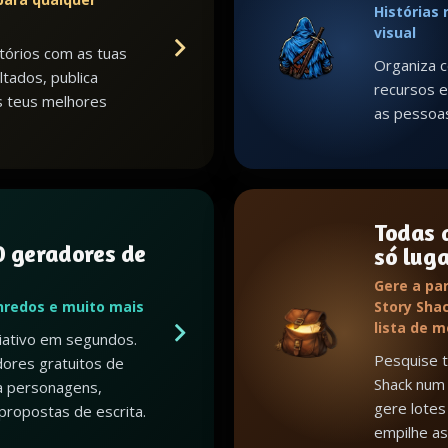
Histórias
visual
tórios com as tuas
Organiza c
ltados, publica
recursos e 
s teus melhores
as pessoa
Todas 
 geradores de
só lug
Gere a par
nredos e muito mais
Story Shac
lista de 
riativo em segundos.
Pesquise 
ores gratuitos de
Shack num 
a personagens,
gere lotes 
propostas de escrita.
empilhe as