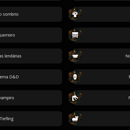
o sombrio
uerreiro
s lendárias
No
verna D&D
vampiro
iefling