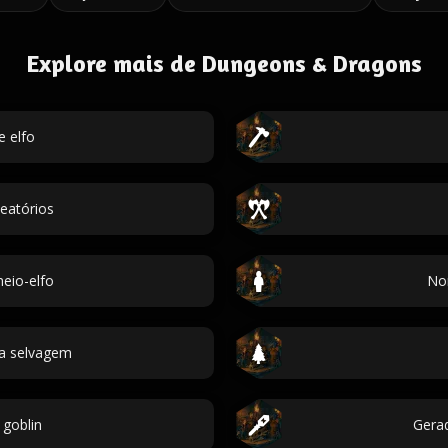
Explore mais de Dungeons & Dragons
 elfo
eatórios
eio-elfo
No
ia selvagem
goblin
Gerad