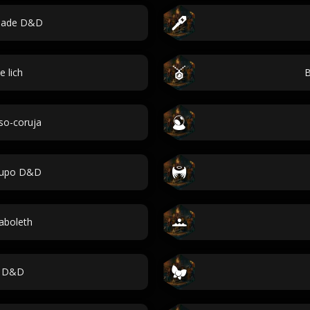
dade D&D
 lich
B
so-coruja
rupo D&D
aboleth
s D&D