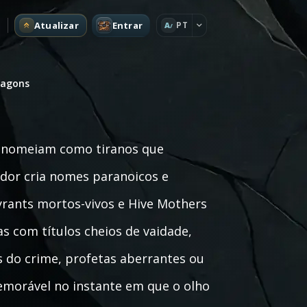
Atualizar
Entrar
PT
A
ragons
e nomeiam como tiranos que
ador cria nomes paranoicos e
yrants mortos-vivos e Hive Mothers
 com títulos cheios de vaidade,
es do crime, profetas aberrantes ou
orável no instante em que o olho