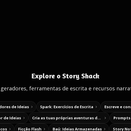
Explore o Story Shack
 geradores, ferramentas de escrita e recursos narrat
ores de Ideias
Spark: Exercícios de Escrita
Escreve e co
r de Ideias
Cria as tuas próprias aventuras de escolha
Prompts 
icos
Ficção Flash
Baú: Ideias Armazenadas
Story No