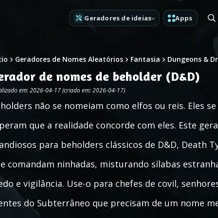
Geradores de ideias
Apps
cio
Geradores de Nomes Aleatórios
Fantasia
Dungeons & D
erador de nomes de beholder (D&D)
alizado em: 2026-04-17 (criado em: 2026-04-17)
holders não se nomeiam como elfos ou reis. Eles s
peram que a realidade concorde com eles. Este ger
andiosos para beholders clássicos de D&D, Death T
e comandam ninhadas, misturando sílabas estranhas
do e vigilância. Use-o para chefes de covil, senhor
ntes do Subterrâneo que precisam de um nome mem