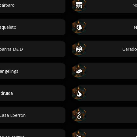
bárbaro
N
squeleto
N
panha D&D
Gerado
angelings
druida
Casa Eberron