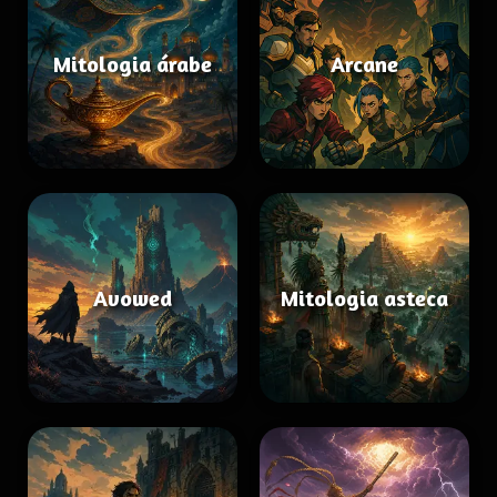
Mitologia árabe
Arcane
Avowed
Mitologia asteca