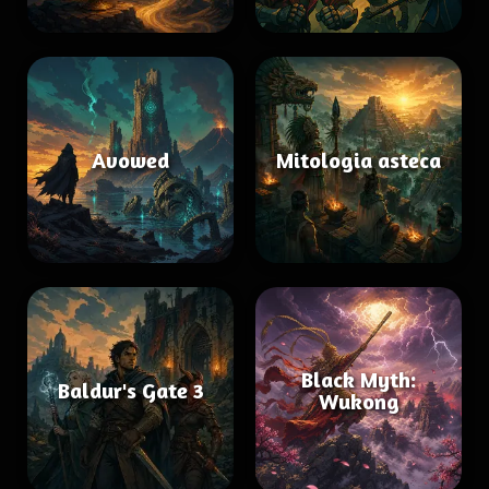
Avowed
Mitologia asteca
Black Myth:
Baldur's Gate 3
Wukong