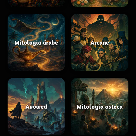
Mitologia árabe
Arcane
Avowed
Mitologia asteca