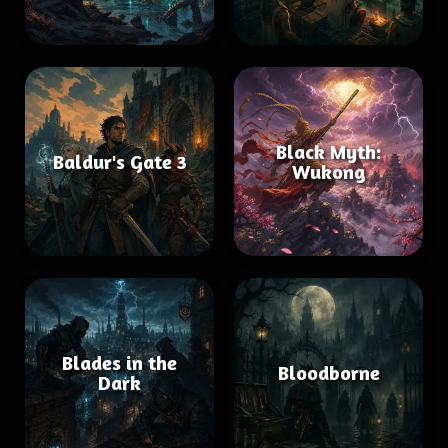
Black Myth:
Baldur's Gate 3
Wukong
Blades in the
Bloodborne
Dark