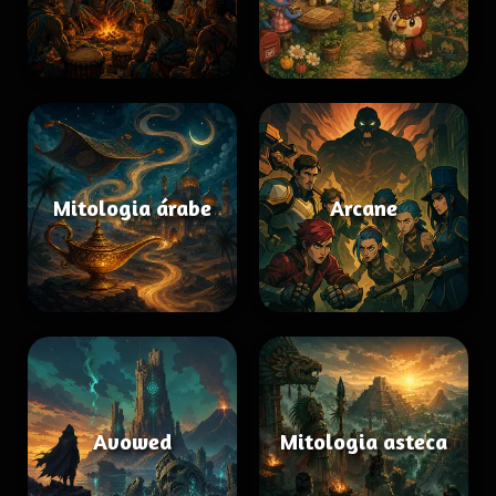
Mitologia árabe
Arcane
Avowed
Mitologia asteca