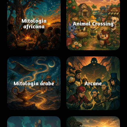
Mitologia
Animal Crossing
africana
Mitologia árabe
Arcane