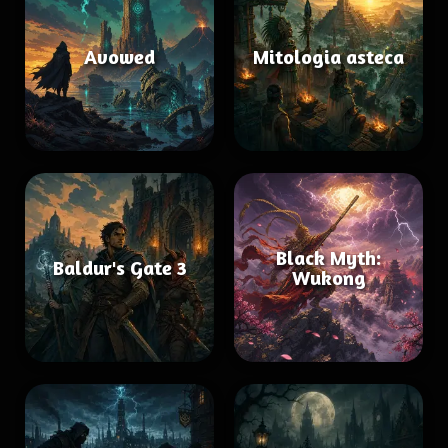
Avowed
Mitologia asteca
Black Myth:
Baldur's Gate 3
Wukong