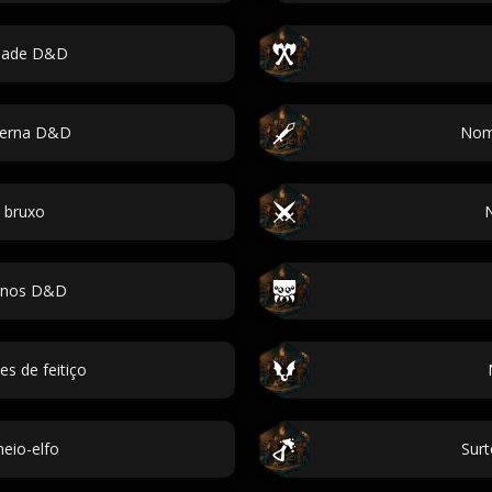
dade D&D
verna D&D
Nome
 bruxo
N
inos D&D
s de feitiço
eio-elfo
Sur