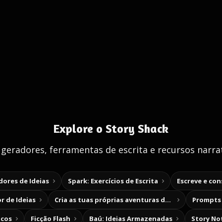
Explore o Story Shack
 geradores, ferramentas de escrita e recursos narrat
ores de Ideias
Spark: Exercícios de Escrita
Escreve e co
r de Ideias
Cria as tuas próprias aventuras de escolha
Prompts 
icos
Ficção Flash
Baú: Ideias Armazenadas
Story No