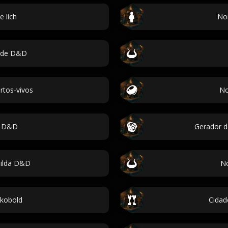
 lich
No
 de D&D
tos-vivos
No
s D&D
Gerador 
ilda D&D
No
kobold
Cidad