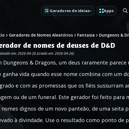
Geradores de ideias
Apps
cio
Geradores de Nomes Aleatórios
Fantasia
Dungeons & D
erador de nomes de deuses de D&D
alizado em: 2026-04-26 (criado em: 2026-04-26)
 Dungeons & Dragons, um deus raramente parece 
e ganha vida quando esse nome combina com um do
grado e com as promessas que os fiéis sussurram a
agem ou de um funeral. Este gerador foi feito para
 nomes dignos de um novo panteão, de uma seita p
evado à divindade. Use o resultado como ponto de p