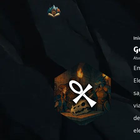
Iní
G
Atu
Em
El
sa
vi
de
el