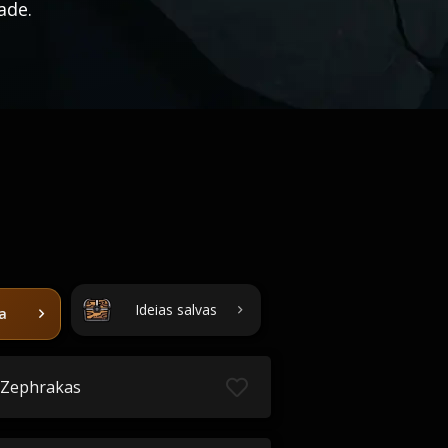
ade.
Ideias salvas
ta
Zephrakas