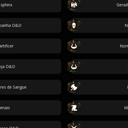
sphinx
Gerad
panha D&D
N
tificer
Nom
oja D&D
res de Sangue
enasi
Id