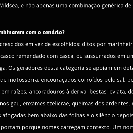
Wildsea, e não apenas uma combinação genérica de f
ombinarem com o cenário?
rescidos em vez de escolhidos: ditos por marinhei
 casco remendado com casca, ou sussurrados em um
iga. Os geradores desta categoria se apoiam em det
de motosserra, encouraçados corroídos pelo sal, p
em raízes, ancoradouros à deriva, bestas leviatã, d
inos gau, enxames tzelicrae, queimas dos ardentes
s afogadas bem abaixo das folhas e o silêncio dep
importam porque nomes carregam contexto. Um nom