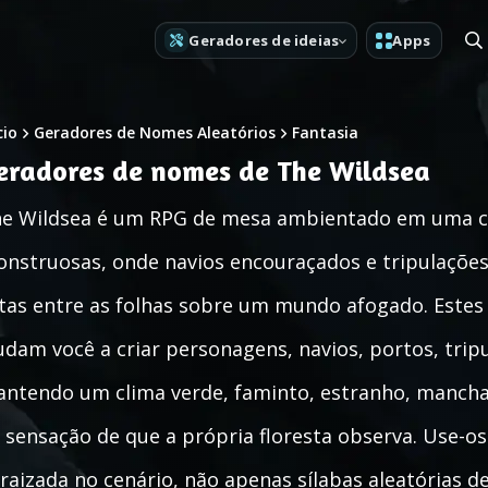
Geradores de ideias
Apps
cio
Geradores de Nomes Aleatórios
Fantasia
eradores de nomes de The Wildsea
e Wildsea é um RPG de mesa ambientado em uma cop
nstruosas, onde navios encouraçados e tripulaçõ
tas entre as folhas sobre um mundo afogado. Este
udam você a criar personagens, navios, portos, trip
ntendo um clima verde, faminto, estranho, manchado
 sensação de que a própria floresta observa. Use-o
raizada no cenário, não apenas sílabas aleatórias de 