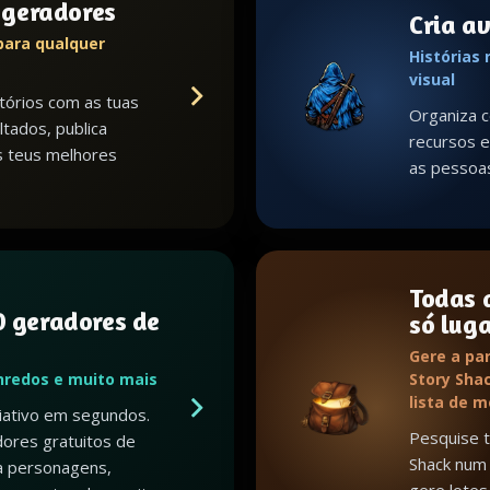
s geradores
Cria a
para qualquer
Histórias
visual
tórios com as tuas
Organiza c
ltados, publica
recursos e 
s teus melhores
as pessoa
Todas 
 geradores de
só lug
Gere a par
nredos e muito mais
Story Shac
lista de 
riativo em segundos.
Pesquise 
ores gratuitos de
Shack num 
a personagens,