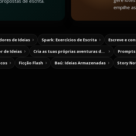
gere lotes 
propostas de escrita.
empilhe as
ores de Ideias
Spark: Exercícios de Escrita
Escreve e co
r de Ideias
Cria as tuas próprias aventuras de escolha
Prompts 
icos
Ficção Flash
Baú: Ideias Armazenadas
Story No