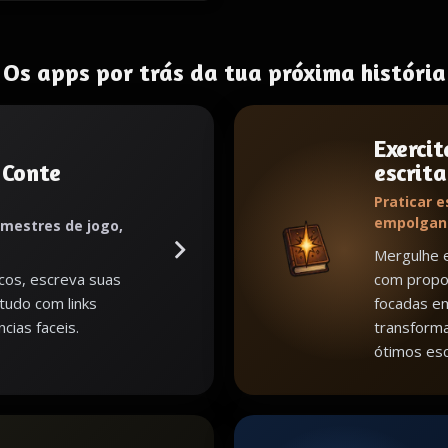
Os apps por trás da tua próxima história
Exercit
 Conte
escrita
Praticar e
empolgan
 mestres de jogo,
Mergulhe e
cos, escreva suas
com propos
 tudo com links
focadas em
cias faceis.
transform
ótimos esc