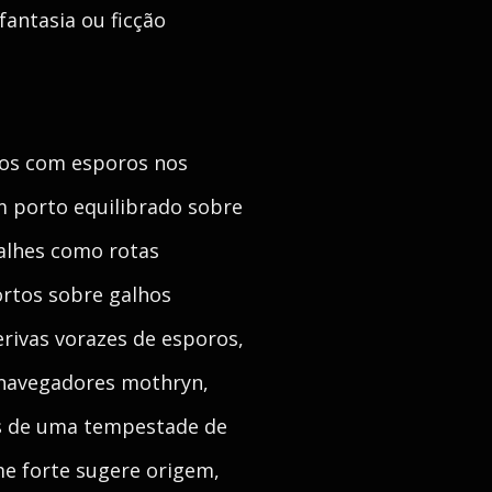
antasia ou ficção
ros com esporos nos
 porto equilibrado sobre
alhes como rotas
ortos sobre galhos
erivas vorazes de esporos,
, navegadores mothryn,
ois de uma tempestade de
e forte sugere origem,