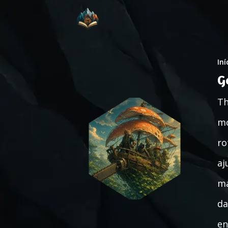
Iní
G
Th
mo
ro
aj
ma
da
en