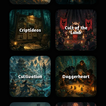
Cult of the
Criptídeos
Lamb
Cultivation
Daggerheart