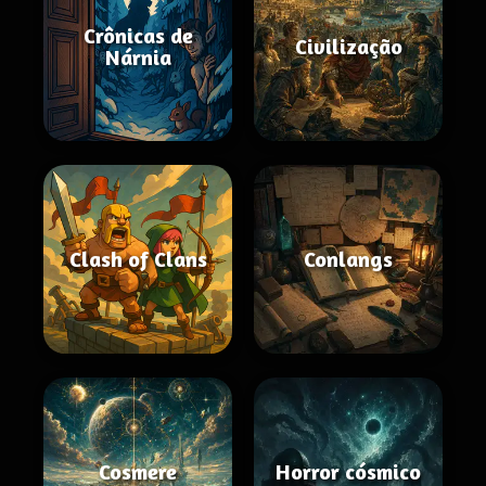
Crônicas de
Civilização
Nárnia
Clash of Clans
Conlangs
Cosmere
Horror cósmico