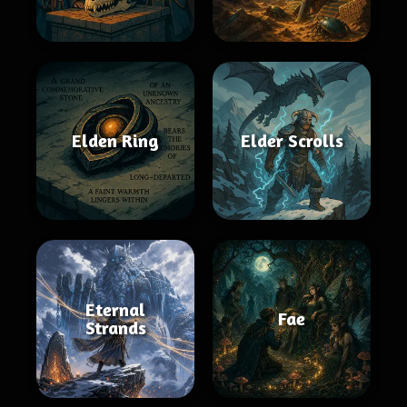
Elden Ring
Elder Scrolls
Eternal
Fae
Strands