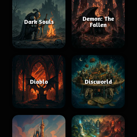
Demon: The
Dark Souls
Fallen
Diablo
Discworld