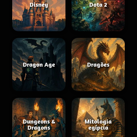
Disney
Dota 2
Dragon Age
Dragões
Dungeons &
Mitologia
Dragons
egípcia