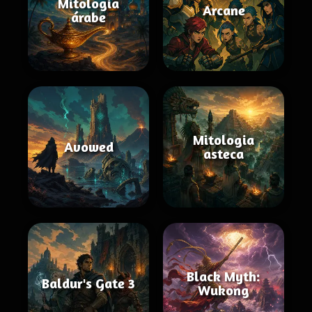
Mitologia
Arcane
árabe
Mitologia
Avowed
asteca
Black Myth:
Baldur's Gate 3
Wukong