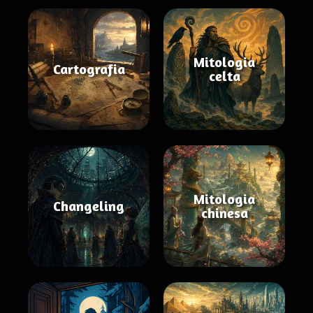
Mitologia
Cartografia
celta
Mitologia
Changeling
chinesa