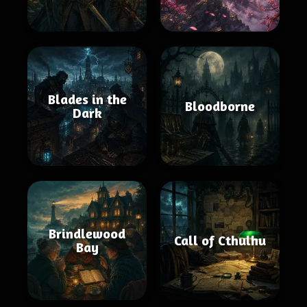
Blades in the
Bloodborne
Dark
Brindlewood
Call of Cthulhu
Bay