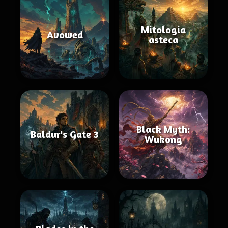
Mitologia
Avowed
asteca
Black Myth:
Baldur's Gate 3
Wukong