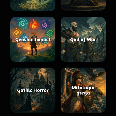
Genshin Impact
God of War
Mitologia
Gothic Horror
grega