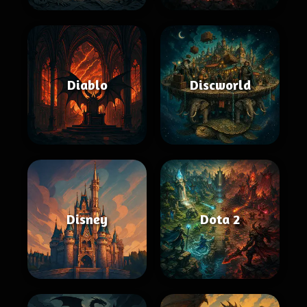
Diablo
Discworld
Disney
Dota 2