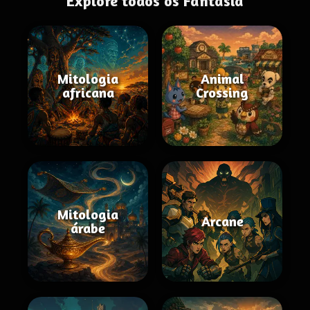
Explore todos os Fantasia
Mitologia
Animal
africana
Crossing
Mitologia
Arcane
árabe