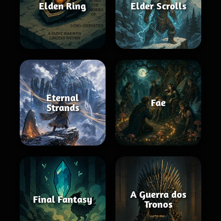
Elden Ring
Elder Scrolls
Eternal
Fae
Strands
A Guerra dos
Final Fantasy
Tronos