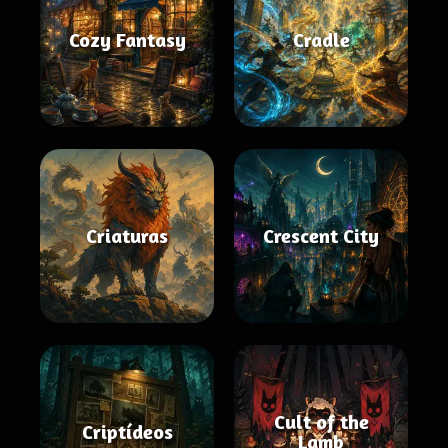
Cozy Fantasy
Cradle
Criaturas
Crescent City
Cult of the
Criptídeos
Lamb