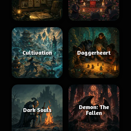
Cultivation
Daggerheart
Demon: The
Dark Souls
Fallen