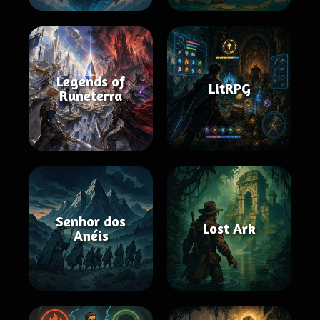
Legends of
LitRPG
Runeterra
Senhor dos
Lost Ark
Anéis