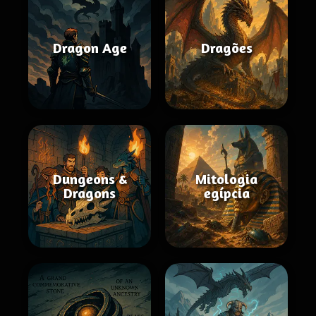
Dragon Age
Dragões
Dungeons &
Mitologia
Dragons
egípcia