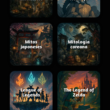
Mitos
Mitologia
japoneses
coreana
League of
The Legend of
Legends
Zelda