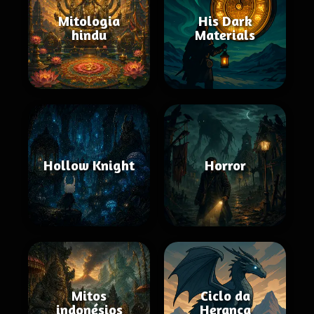
Mitologia
His Dark
hindu
Materials
Hollow Knight
Horror
Mitos
Ciclo da
indonésios
Herança