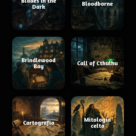
Blades in the
Bloodborne
Dark
Brindlewood
Call of Cthulhu
Bay
Mitologia
Cartografia
celta