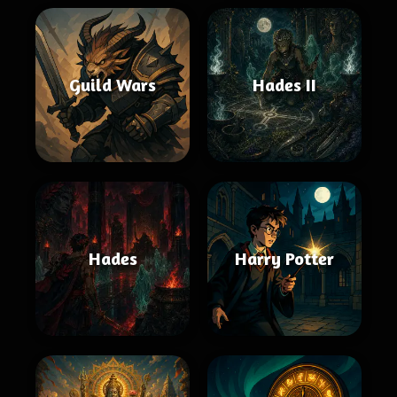
Guild Wars
Hades II
Hades
Harry Potter