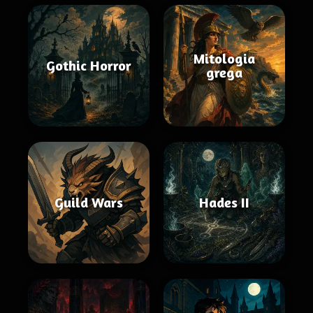
Mitologia
Gothic Horror
grega
Guild Wars
Hades II