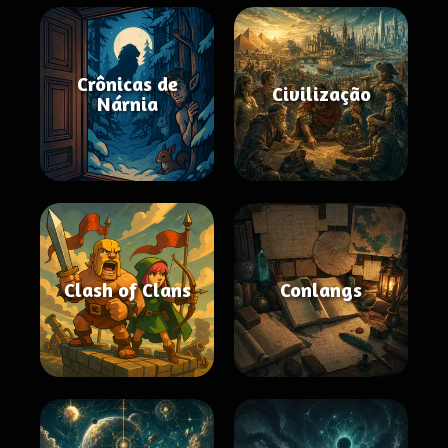
Crônicas de
Civilização
Nárnia
Clash of Clans
Conlangs