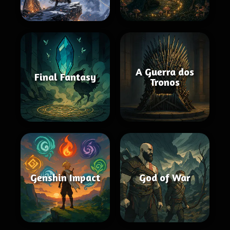
A Guerra dos
Final Fantasy
Tronos
Genshin Impact
God of War