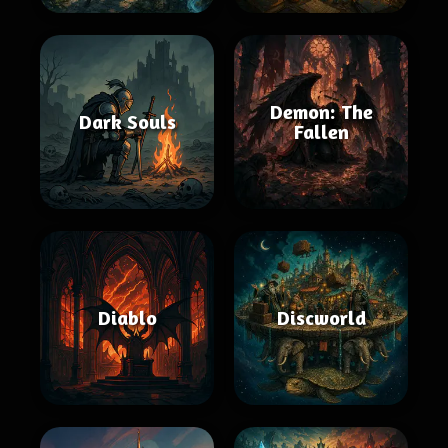
Demon: The
Dark Souls
Fallen
Diablo
Discworld