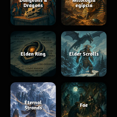
Dragons
egípcia
Elden Ring
Elder Scrolls
Eternal
Fae
Strands