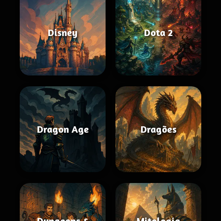
Disney
Dota 2
Dragon Age
Dragões
Dungeons &
Mitologia