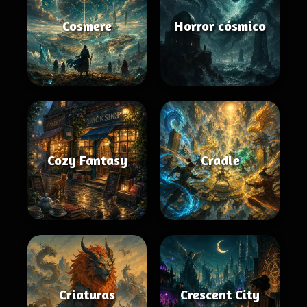
Cosmere
Horror cósmico
Cozy Fantasy
Cradle
Criaturas
Crescent City