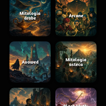
Mitologia
Arcane
árabe
Mitologia
Avowed
asteca
Black Myth: