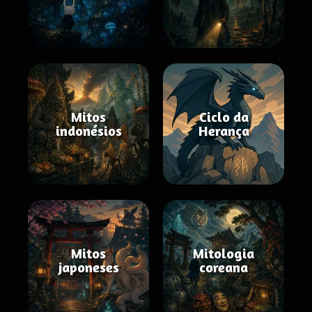
Mitos
Ciclo da
indonésios
Herança
Mitos
Mitologia
japoneses
coreana