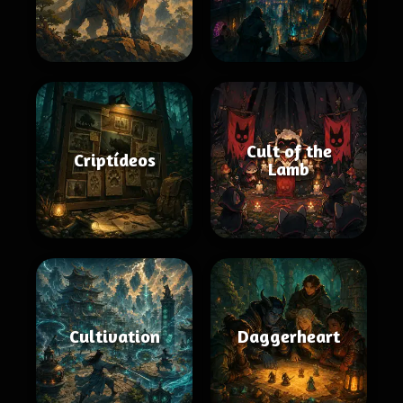
Cult of the
Criptídeos
Lamb
Cultivation
Daggerheart