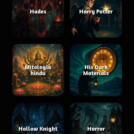
Hades
Harry Potter
Mitologia
His Dark
hindu
Materials
Hollow Knight
Horror