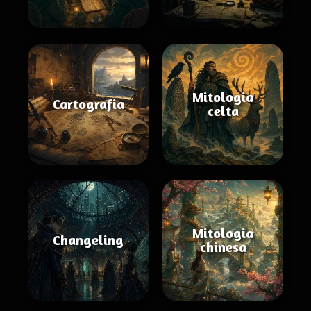
Mitologia
Cartografia
celta
Mitologia
Changeling
chinesa