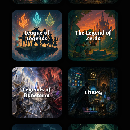
League of
The Legend of
Legends
Zelda
Legends of
LitRPG
Runeterra