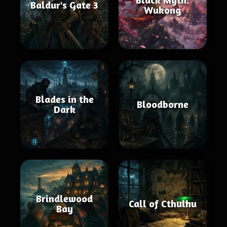
Baldur's Gate 3
Wukong
Blades in the
Bloodborne
Dark
Brindlewood
Call of Cthulhu
Bay