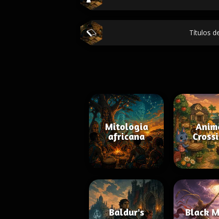
Títulos de
Mitologia
Anim
africana
Cross
Baldur's
Black M