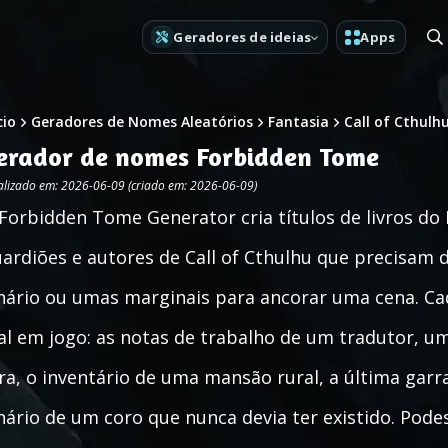
Geradores de ideias
Apps
cio
Geradores de Nomes Aleatórios
Fantasia
Call of Cthulh
erador de nomes Forbidden Tome
alizado em: 2026-06-09 (criado em: 2026-06-09)
Forbidden Tome Generator cria títulos de livros do 
ardiões e autores de Call of Cthulhu que precisam
nário ou umas marginais para ancorar uma cena. Ca
al em jogo: as notas de trabalho de um tradutor, u
ra, o inventário de uma mansão rural, a última gar
nário de um coro que nunca devia ter existido. Podes