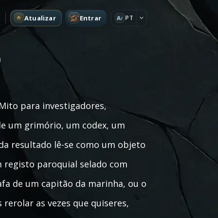
Atualizar
Entrar
PT
A
u
Mito para investigadores,
 de um grimório, um codex, um
da resultado lê-se como um objeto
m registo paroquial selado com
rafa de um capitão da marinha, ou o
 rerolar as vezes que quiseres,