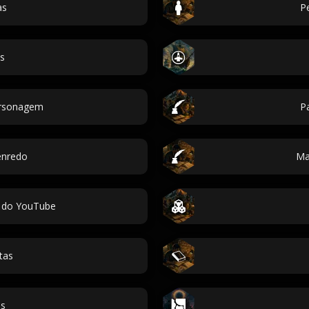
as
P
s
rsonagem
Pa
enredo
Ma
 do YouTube
tas
es