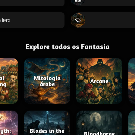
 livro
Explore todos os Fantasia
al
Mitologia
Arcane
ing
árabe
yth:
Blades in the
Bloodborne