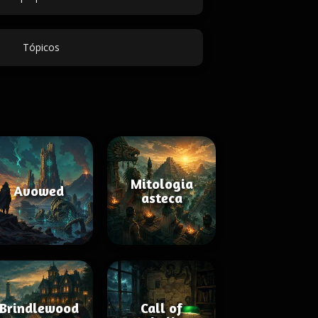
Tópicos
Mitologia
Avowed
asteca
Brindlewood
Call of