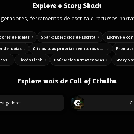
Explore o Story Shack
 geradores, ferramentas de escrita e recursos narrat
ores de Ideias
Spark: Exercícios de Escrita
Escreve e co
r de Ideias
Cria as tuas próprias aventuras de escolha
Prompts 
icos
Ficção Flash
Baú: Ideias Armazenadas
Story No
Explore mais de Call of Cthulhu
estigadores
Ct