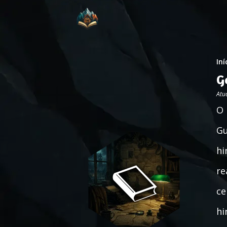
Iní
G
Atu
O 
Gu
hi
re
ce
hi