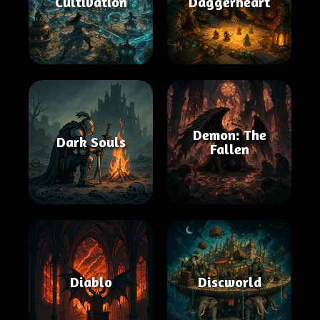
Cultivation
Daggerheart
Demon: The
Dark Souls
Fallen
Diablo
Discworld