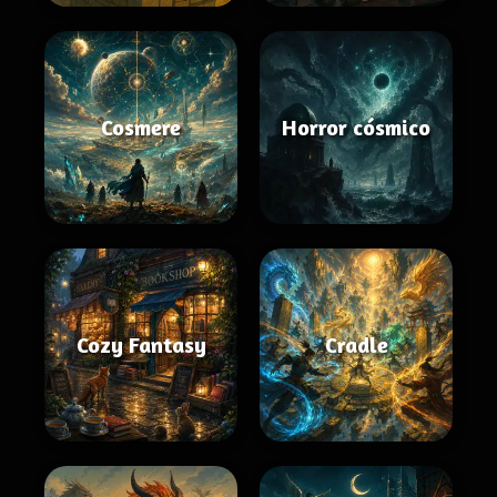
Cosmere
Horror cósmico
Cozy Fantasy
Cradle