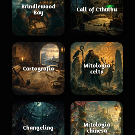
Brindlewood
Call of Cthulhu
Bay
Mitologia
Cartografia
celta
Mitologia
Changeling
chinesa