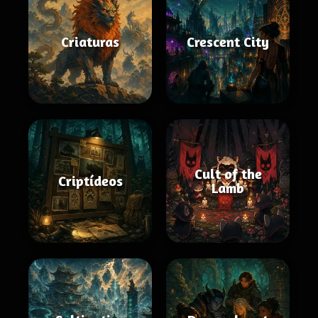
Criaturas
Crescent City
Cult of the
Criptídeos
Lamb