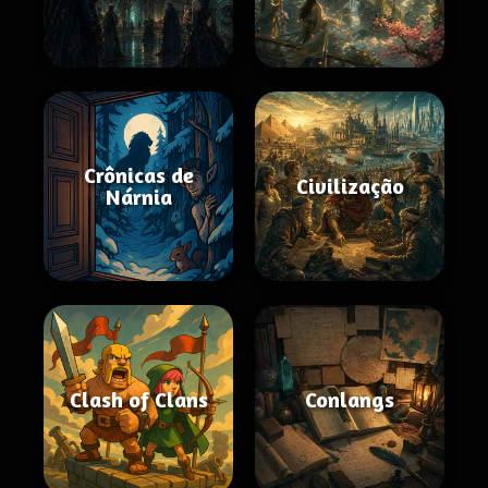
Crônicas de
Civilização
Nárnia
Clash of Clans
Conlangs