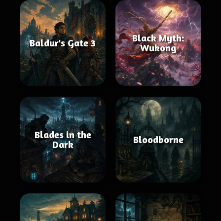
Black Myth:
Baldur's Gate 3
Wukong
Blades in the
Bloodborne
Dark