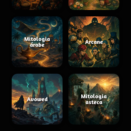
Mitologia
Arcane
árabe
Mitologia
Avowed
asteca