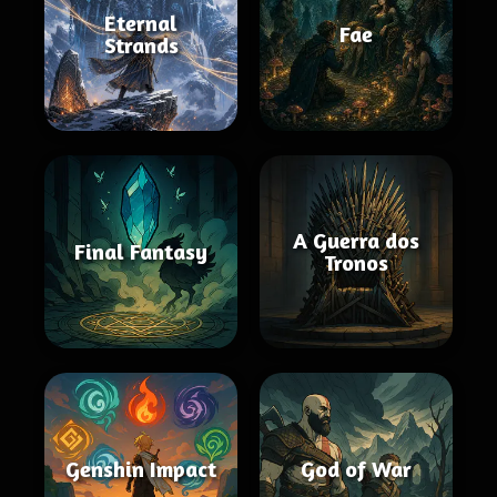
Eternal
Fae
Strands
A Guerra dos
Final Fantasy
Tronos
Genshin Impact
God of War