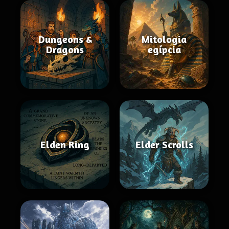
Dungeons &
Mitologia
Dragons
egípcia
Elden Ring
Elder Scrolls