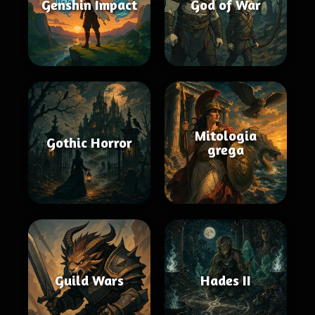
Genshin Impact
God of War
Mitologia
Gothic Horror
grega
Guild Wars
Hades II