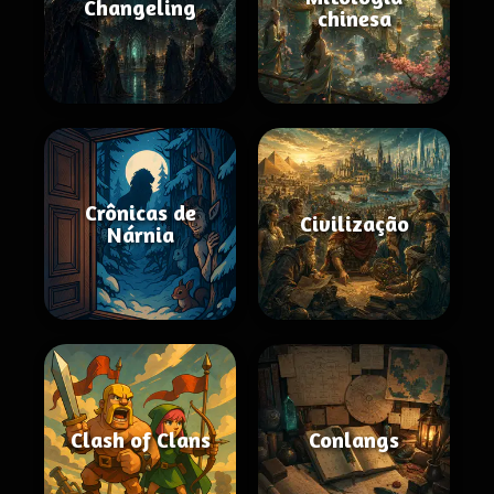
Changeling
chinesa
Crônicas de
Civilização
Nárnia
Clash of Clans
Conlangs