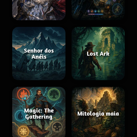
Senhor dos
Lost Ark
Anéis
Magic: The
Mitologia maia
Gathering