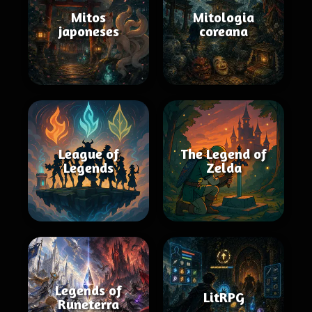
Mitos
Mitologia
japoneses
coreana
League of
The Legend of
Legends
Zelda
Legends of
LitRPG
Runeterra