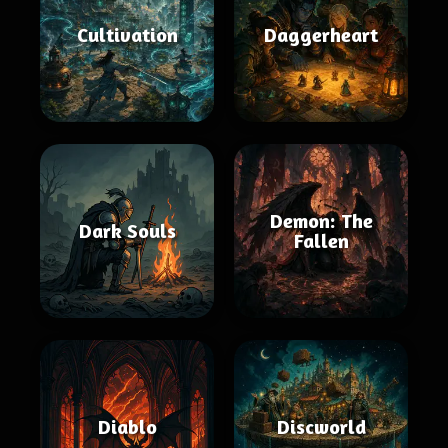
Cultivation
Daggerheart
Demon: The
Dark Souls
Fallen
Diablo
Discworld