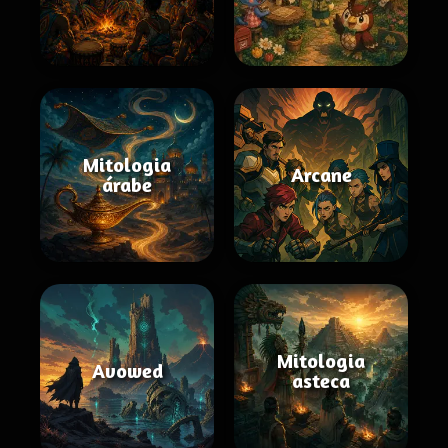
Mitologia
Arcane
árabe
Mitologia
Avowed
asteca