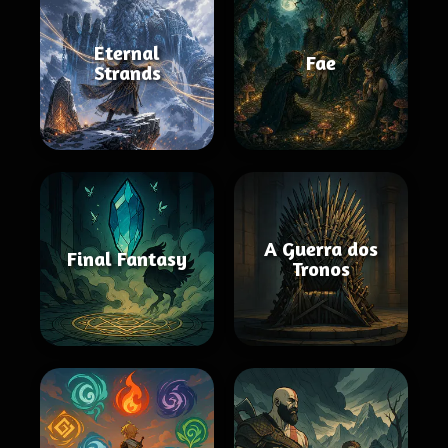
Eternal
Fae
Strands
A Guerra dos
Final Fantasy
Tronos