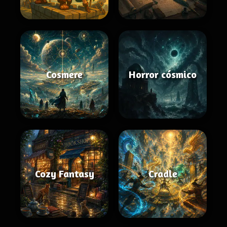
Cosmere
Horror cósmico
Cozy Fantasy
Cradle