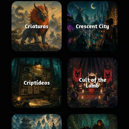
Criaturas
Crescent City
Cult of the
Criptídeos
Lamb