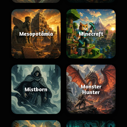
Mesopotâmia
Minecraft
Monster
Mistborn
Hunter