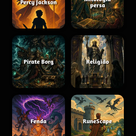
Percy Jackson
persa
Pirate Borg
Religião
Fenda
RuneScape