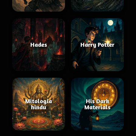
Hades
Harry Potter
Mitologia
His Dark
hindu
Materials