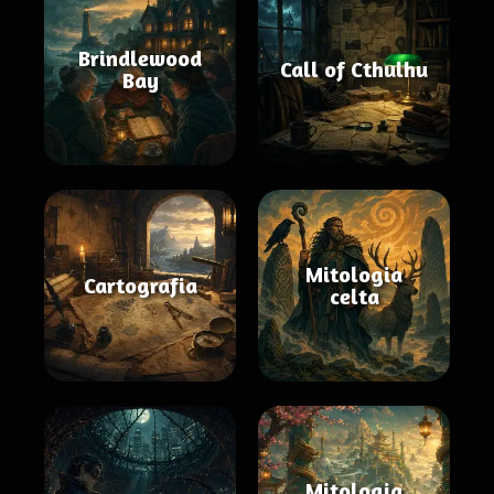
Brindlewood
Call of Cthulhu
Bay
Mitologia
Cartografia
celta
Mitologia