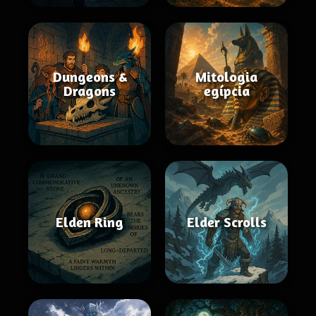
Dungeons &
Mitologia
Dragons
egípcia
Elden Ring
Elder Scrolls