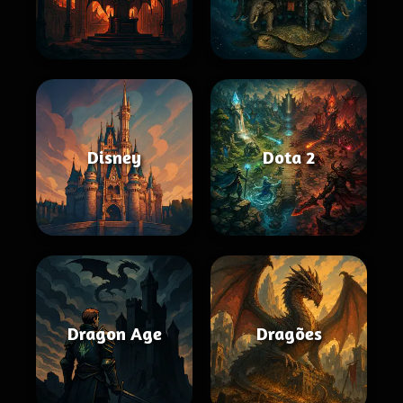
Disney
Dota 2
Dragon Age
Dragões