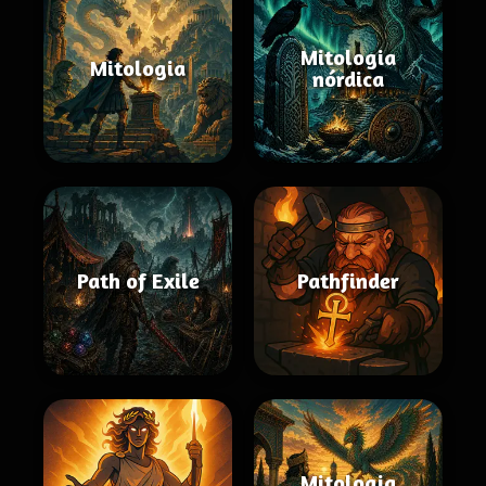
Mitologia
Mitologia
nórdica
Path of Exile
Pathfinder
Mitologia