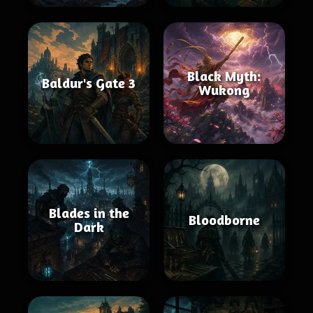
Black Myth:
Baldur's Gate 3
Wukong
Blades in the
Bloodborne
Dark