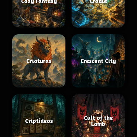
Cozy Fantasy
Cradle
Criaturas
Crescent City
Cult of the
Criptídeos
Lamb