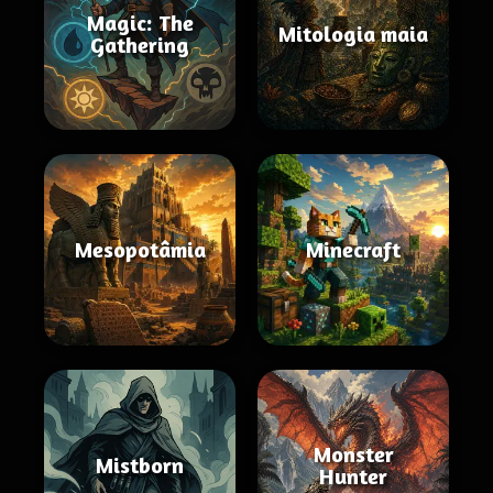
Magic: The
Mitologia maia
Gathering
Mesopotâmia
Minecraft
Monster
Mistborn
Hunter