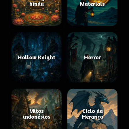
hindu
Materials
Hollow Knight
Horror
Mitos
Ciclo da
indonésios
Herança