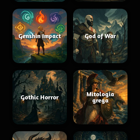
Genshin Impact
God of War
Mitologia
Gothic Horror
grega