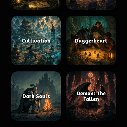
Cultivation
Daggerheart
Demon: The
Dark Souls
Fallen