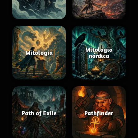
Mitologia
Mitologia
nórdica
Path of Exile
Pathfinder