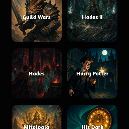
Guild Wars
Hades II
Hades
Harry Potter
Mitologia
His Dark