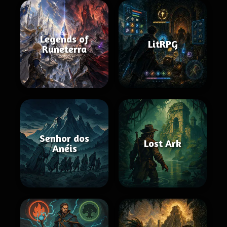
Legends of
LitRPG
Runeterra
Senhor dos
Lost Ark
Anéis