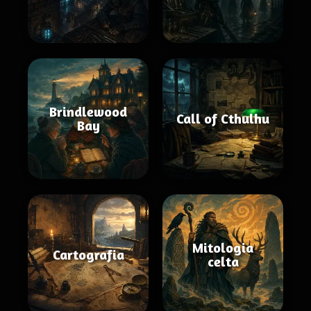
Brindlewood
Call of Cthulhu
Bay
Mitologia
Cartografia
celta