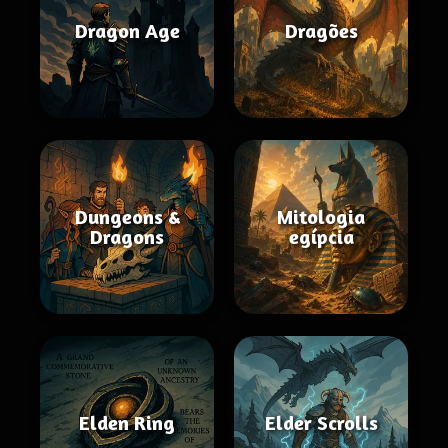
Dragon Age
Dragões
Dungeons &
Mitologia
Dragons
egípcia
Elden Ring
Elder Scrolls