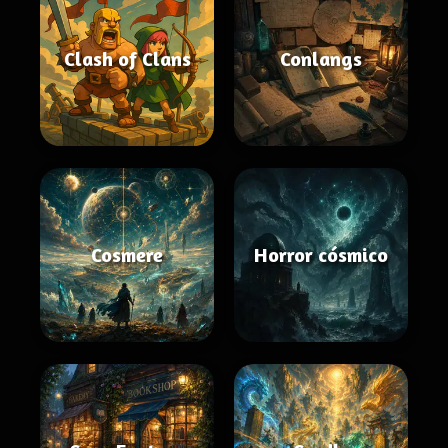
Clash of Clans
Conlangs
Cosmere
Horror cósmico