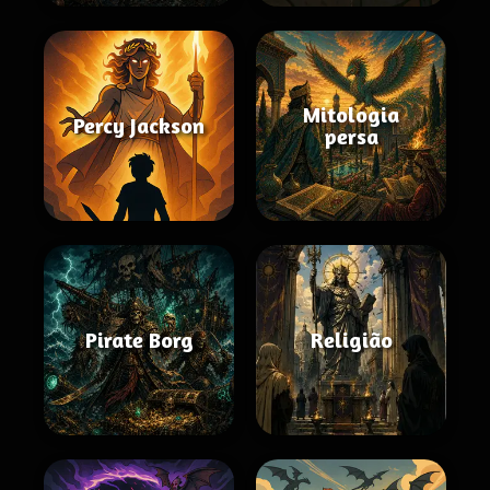
Mitologia
Percy Jackson
persa
Pirate Borg
Religião