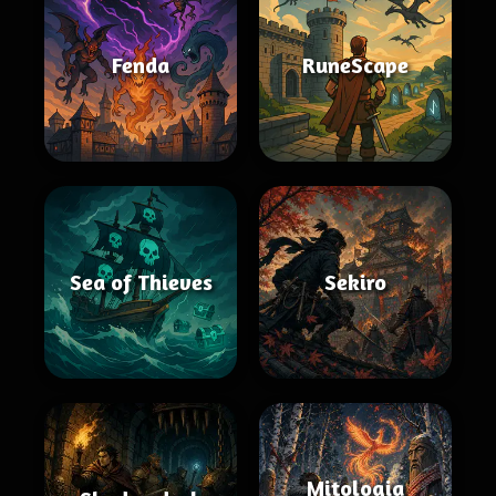
Fenda
RuneScape
Sea of Thieves
Sekiro
Mitologia