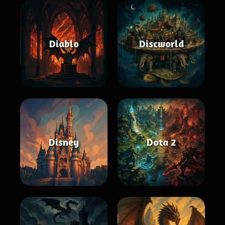
Diablo
Discworld
Disney
Dota 2