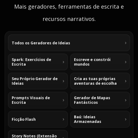
Mais geradores, ferramentas de escrita e
recursos narrativos.
Todos os Geradores de Ideias
Spark: Exercícios de
Escreve e constrói
Escrita
mundos
Seu Próprio Gerador de
Cria as tuas próprias
Ideias
aventuras de escolha
Prompts Visuais de
Gerador de Mapas
Escrita
Fantásticos
Baú: Ideias
Ficção Flash
Armazenadas
Story Notes (Extensão