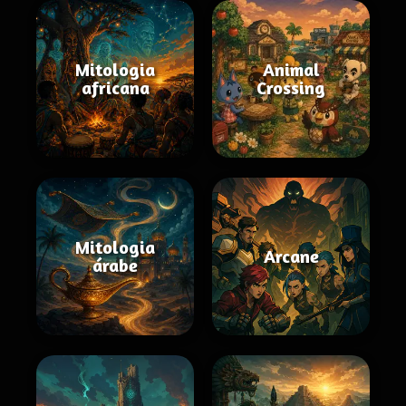
Mitologia
Animal
africana
Crossing
Mitologia
Arcane
árabe