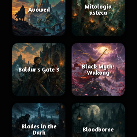
Mitologia
Avowed
asteca
Black Myth:
Baldur's Gate 3
Wukong
Blades in the
Bloodborne
Dark