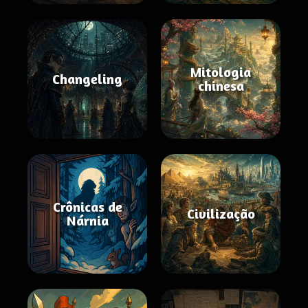
Mitologia
Changeling
chinesa
Crônicas de
Civilização
Nárnia