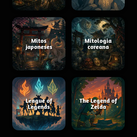
Mitos
Mitologia
japoneses
coreana
League of
The Legend of
Legends
Zelda