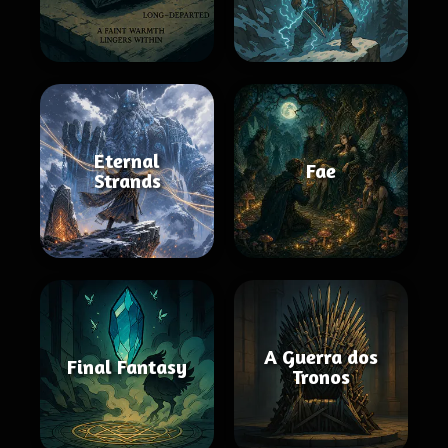
Eternal
Fae
Strands
A Guerra dos
Final Fantasy
Tronos