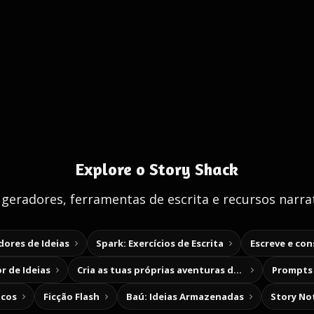
Explore o Story Shack
 geradores, ferramentas de escrita e recursos narrat
ores de Ideias
Spark: Exercícios de Escrita
Escreve e co
r de Ideias
Cria as tuas próprias aventuras de escolha
Prompts 
icos
Ficção Flash
Baú: Ideias Armazenadas
Story No