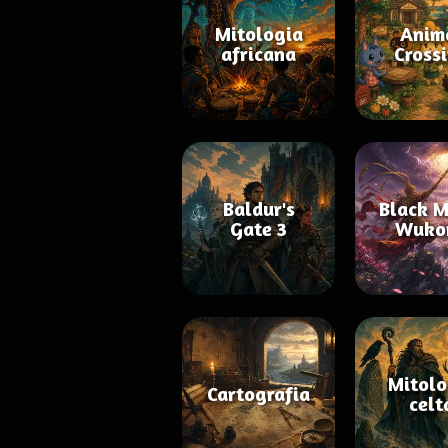
Mitologia
Anim
africana
Cross
Baldur's
Black M
Gate 3
Wuko
Mitolo
Cartografia
celt