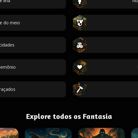
 ilha
No
me do meio
cidades
demônio
raçados
Explore todos os Fantasia