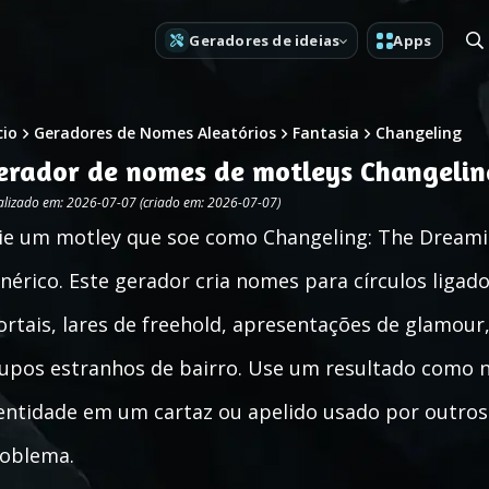
Geradores de ideias
Apps
cio
Geradores de Nomes Aleatórios
Fantasia
Changeling
erador de nomes de motleys Changeli
alizado em: 2026-07-07 (criado em: 2026-07-07)
ie um motley que soe como Changeling: The Dreami
nérico. Este gerador cria nomes para círculos liga
rtais, lares de freehold, apresentações de glamour,
upos estranhos de bairro. Use um resultado como
entidade em um cartaz ou apelido usado por outro
oblema.