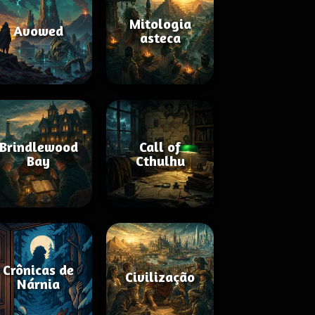
Mitologia
Avowed
asteca
Brindlewood
Call of
Bay
Cthulhu
Crônicas de
Civilização
Nárnia