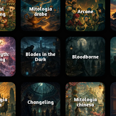
al
Mitologia
Arcane
ing
árabe
yth:
Blades in the
Bloodborne
ng
Dark
gia
Mitologia
Changeling
a
chinesa