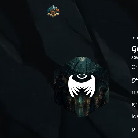
Iní
G
Atu
Cr
ge
mo
gr
id
pr