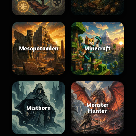
Mesopotamien
Minecraft
Monster
Mistborn
Hunter