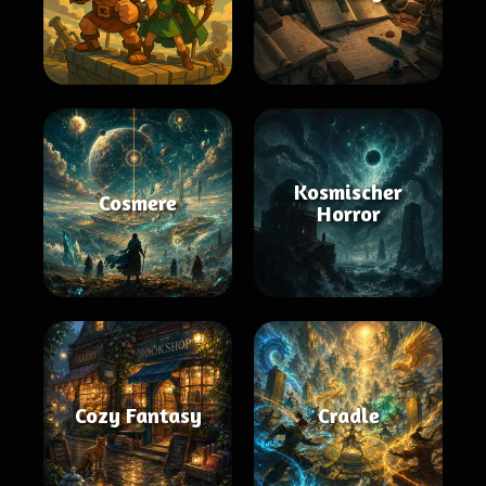
Kosmischer
Cosmere
Horror
Cozy Fantasy
Cradle