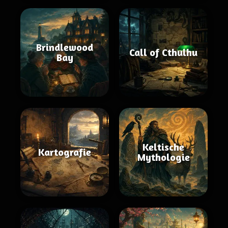
Brindlewood
Call of Cthulhu
Bay
Keltische
Kartografie
Mythologie