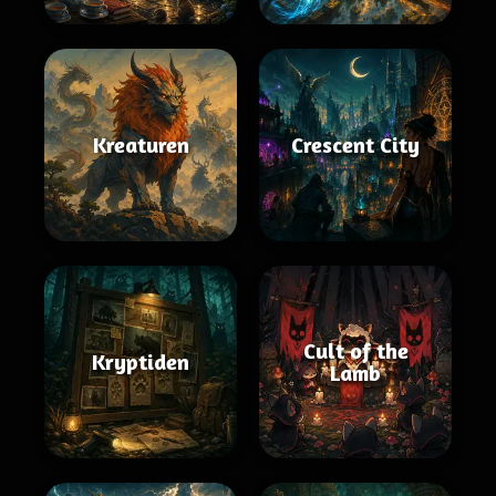
Kreaturen
Crescent City
Cult of the
Kryptiden
Lamb