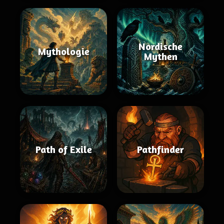
Nordische
Mythologie
Mythen
Path of Exile
Pathfinder