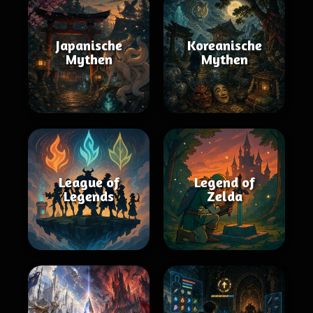
Japanische
Koreanische
Mythen
Mythen
League of
Legend of
Legends
Zelda