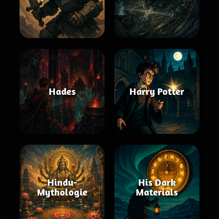
Hades
Harry Potter
Hindu-
His Dark
Mythologie
Materials