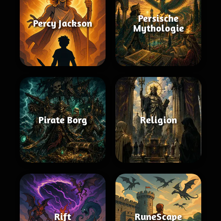
Persische
Percy Jackson
Mythologie
Pirate Borg
Religion
Rift
RuneScape