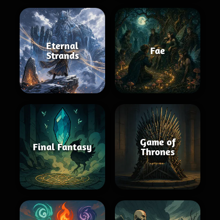
Eternal
Fae
Strands
Game of
Final Fantasy
Thrones