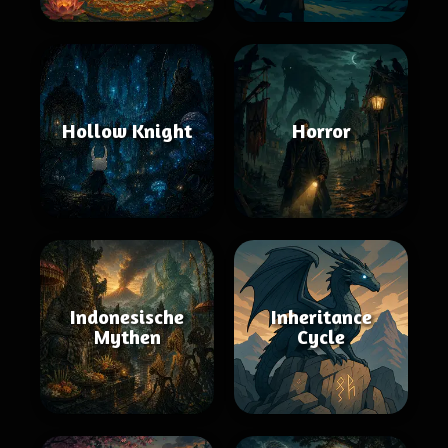
Hollow Knight
Horror
Indonesische
Inheritance
Mythen
Cycle