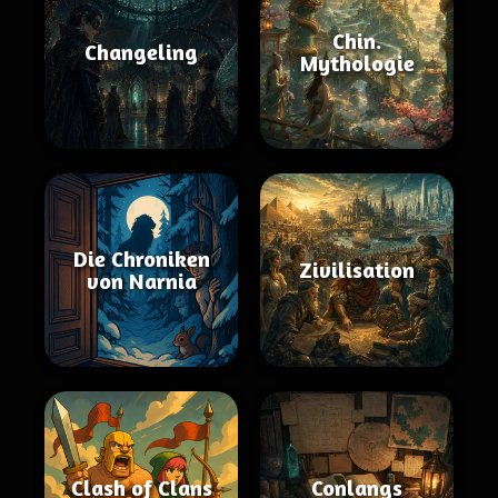
Chin.
Changeling
Mythologie
Die Chroniken
Zivilisation
von Narnia
Clash of Clans
Conlangs