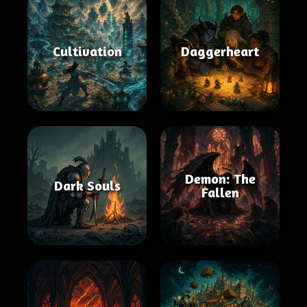
Cultivation
Daggerheart
Demon: The
Dark Souls
Fallen