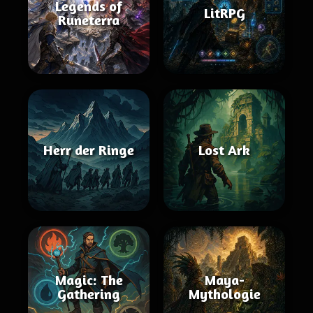
Legends of
LitRPG
Runeterra
Herr der Ringe
Lost Ark
Magic: The
Maya-
Gathering
Mythologie