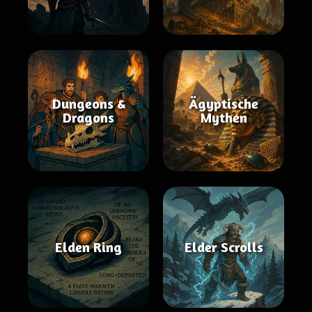
Dungeons &
Ägyptische
Dragons
Mythen
Elden Ring
Elder Scrolls