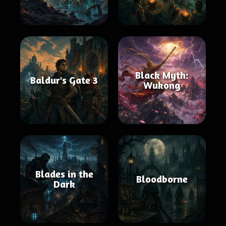
Black Myth:
Baldur's Gate 3
Wukong
Blades in the
Bloodborne
Dark