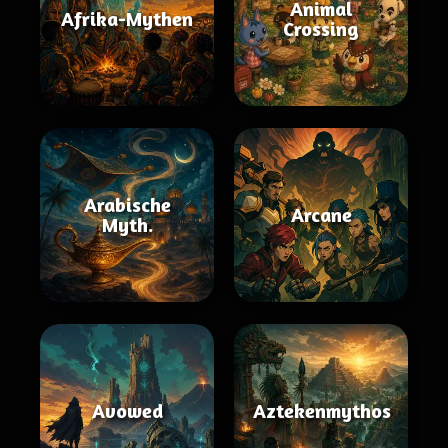
Animal
Afrika-Mythen
Crossing
Arabische
Arcane
Myth.
Avowed
Aztekenmythos