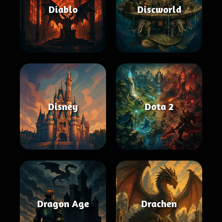
Diablo
Discworld
Disney
Dota 2
Dragon Age
Drachen