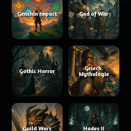
Genshin Impact
God of War
Griech.
Gothic Horror
Mythologie
Guild Wars
Hades II