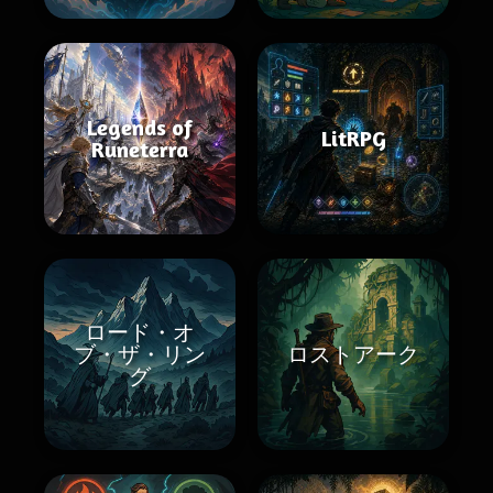
Legends of
LitRPG
Runeterra
ロード・オ
ブ・ザ・リン
ロストアーク
グ