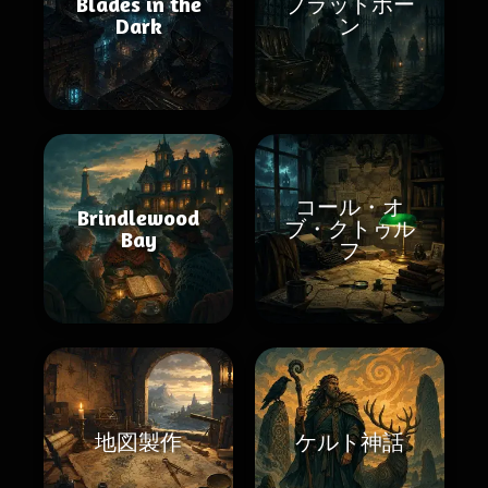
Blades in the
ブラッドボー
Dark
ン
コール・オ
Brindlewood
ブ・クトゥル
Bay
フ
地図製作
ケルト神話