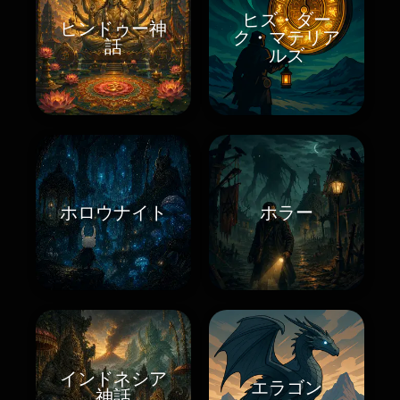
ヒズ・ダー
ヒンドゥー神
ク・マテリア
話
ルズ
ホロウナイト
ホラー
インドネシア
エラゴン
神話