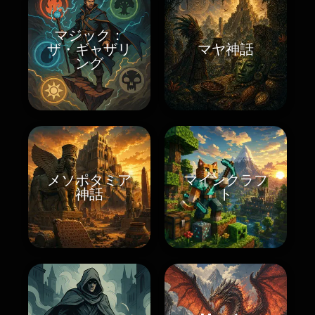
マジック：
ザ・ギャザリ
マヤ神話
ング
メソポタミア
マインクラフ
神話
ト