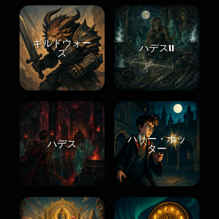
ギルドウォー
ハデスII
ズ
ハリー・ポッ
ハデス
ター