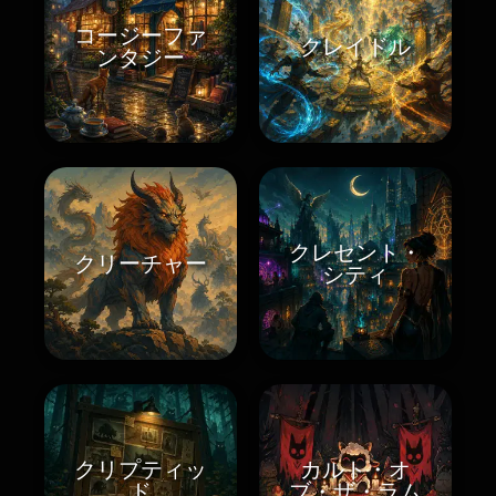
コージーファ
クレイドル
ンタジー
クレセント・
クリーチャー
シティ
クリプティッ
カルト・オ
ド
ブ・ザ・ラム