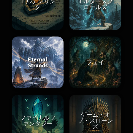
エルデンリン
エルダースク
グ
ロールズ
Eternal
フェイ
Strands
ゲーム・オ
ファイナルフ
ブ・スローン
ァンタジー
ズ