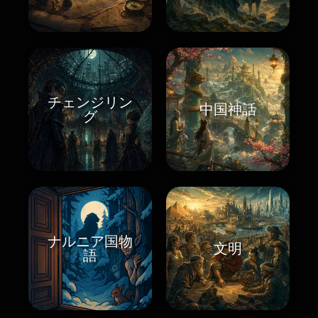
チェンジリン
中国神話
グ
ナルニア国物
文明
語