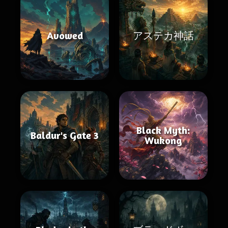
Avowed
アステカ神話
Black Myth:
Baldur's Gate 3
Wukong