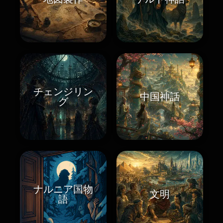
チェンジリン
中国神話
グ
ナルニア国物
文明
語