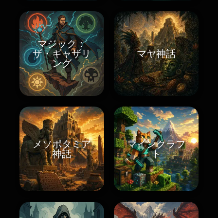
マジック：
ザ・ギャザリ
マヤ神話
ング
メソポタミア
マインクラフ
神話
ト