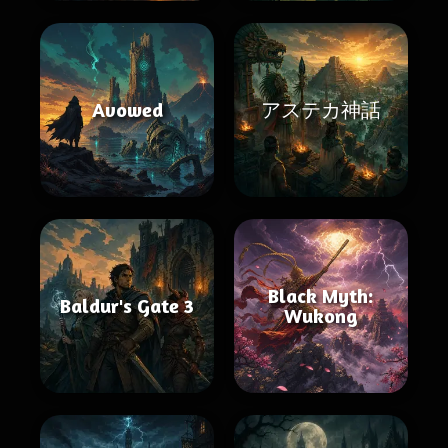
Avowed
アステカ神話
Black Myth:
Baldur's Gate 3
Wukong