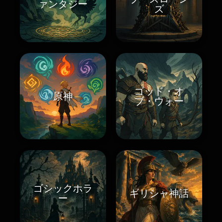
ァンタジー
ズ
ゴッド・オ
原神
ブ・ウォー
ゴシックホラ
ギリシャ神話
ー