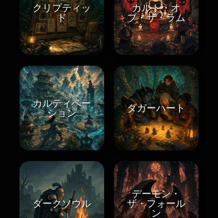
クリプティッ
カルト・オ
ド
ブ・ザ・ラム
カルティベー
ダガーハート
ション
デーモン・
ダークソウル
ザ・フォール
ン