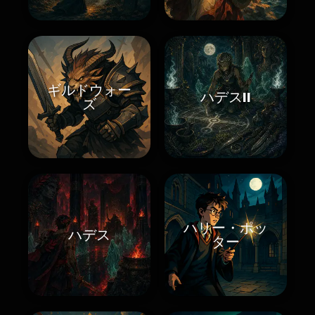
ギルドウォー
ハデスII
ズ
ハリー・ポッ
ハデス
ター