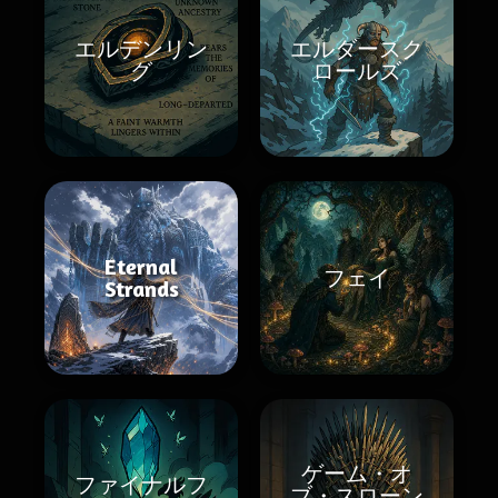
エルデンリン
エルダースク
グ
ロールズ
Eternal
フェイ
Strands
ゲーム・オ
ファイナルフ
ブ・スローン