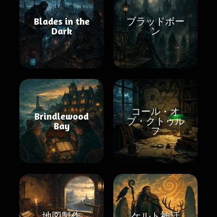
Blades in the
ブラッドボー
Dark
ン
コール・オ
Brindlewood
ブ・クトゥル
Bay
フ
地図製作
ケルト神話