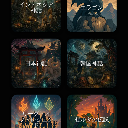
インドネシア
エラゴン
神話
日本神話
韓国神話
リーグ・オ
ブ・レジェン
ゼルダの伝説
ド