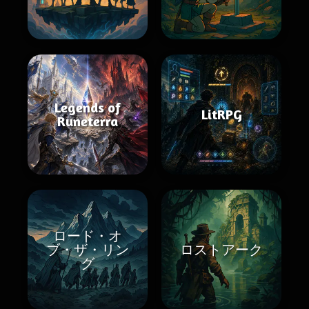
Legends of
LitRPG
Runeterra
ロード・オ
ブ・ザ・リン
ロストアーク
グ